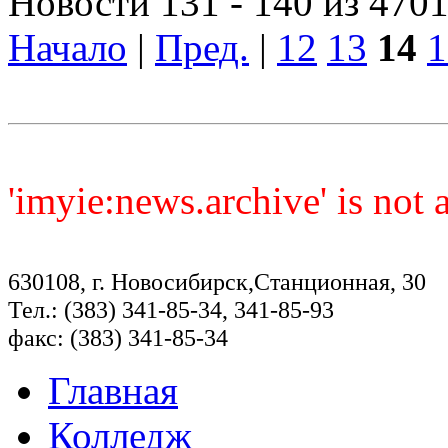
Новости 131 - 140 из 470
Начало
|
Пред.
|
12
13
14
1
'imyie:news.archive' is not
630108, г. Новосибирск,Станционная, 30
Тел.: (383) 341-85-34, 341-85-93
факс: (383) 341-85-34
Главная
Колледж