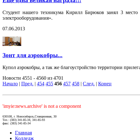
Еще одна великая награда!!!
Студент нашего техникума Кирилл Бирюков занял 3 место 
электрооборудования».
07.06.2013
Зонт для аэрокобры...
Купол аэрокобры, а так же благоустройство территории приле
Новости 4551 - 4560 из 4701
Начало
|
Пред.
|
454
455
456
457
458
|
След.
|
Конец
'imyie:news.archive' is not a component
630108, г. Новосибирск,Станционная, 30
Тел.: (383) 341-85-34, 341-85-93
факс: (383) 341-85-34
Главная
Колледж