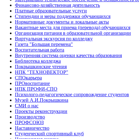
Финансово-хозяйственная деятельность
Платные образовательные услуги
Стипендии и меры поддержки обучающихся
Нормативные документы и локальные акты
Вакантные места для приема (перевода) обучающихся
Организация питания в образовательной организации
Виртуальная экскурсия по колледжу
Газета "Большая перемена"
Воспитательная работа
Внутренняя система оценки качества образования
Библиотека колледжа
Покрышкинские чтения
НПК "ТЕХНОВЕКТОР"
СПОкарьера
ПРОвоспитание
НПК ПРОФИ-СПО
Психолого-педагогическое сопровождение студентов
Музей А.И.Покрышкина
СМИ о нас
Проекты реконструкции
Производство
ПРОФСОЮЗ
Наставничество
Студенческий спортивный клуб