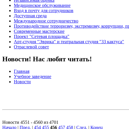
Независимая оценка
Медицинское обслуживание
Вход в почту для сотрудников
Доступная среда
Международное сотрудничество
Противодействие терроризму, экстремизму, коррупции, 
Современные мастерские
Проект "Сетевая площадка"
Арт-студия "Эврика" и театральная студия "33 кактуса"
Отраслевой совет
Новости! Нас любят читать!
Главная
Учебное заведение
Новости
Новости 4551 - 4560 из 4701
Начало
|
Пред.
|
454
455
456
457
458
|
След.
|
Конец