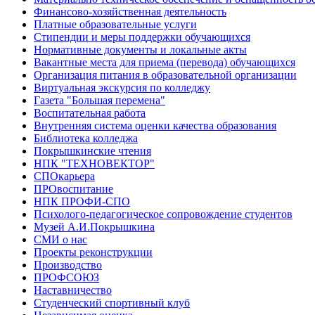
Финансово-хозяйственная деятельность
Платные образовательные услуги
Стипендии и меры поддержки обучающихся
Нормативные документы и локальные акты
Вакантные места для приема (перевода) обучающихся
Организация питания в образовательной организации
Виртуальная экскурсия по колледжу
Газета "Большая перемена"
Воспитательная работа
Внутренняя система оценки качества образования
Библиотека колледжа
Покрышкинские чтения
НПК "ТЕХНОВЕКТОР"
СПОкарьера
ПРОвоспитание
НПК ПРОФИ-СПО
Психолого-педагогическое сопровождение студентов
Музей А.И.Покрышкина
СМИ о нас
Проекты реконструкции
Производство
ПРОФСОЮЗ
Наставничество
Студенческий спортивный клуб