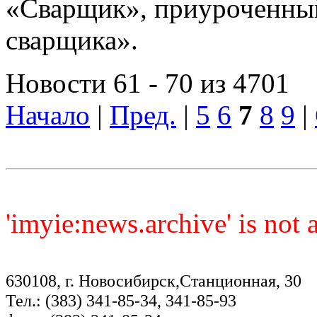
«Сварщик», приуроченный
сварщика».
Новости 61 - 70 из 4701
Начало
|
Пред.
|
5
6
7
8
9
|
'imyie:news.archive' is not
630108, г. Новосибирск,Станционная, 30
Тел.: (383) 341-85-34, 341-85-93