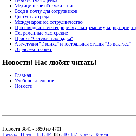
Независимая оценка
Медицинское обслуживание
Вход в почту для сотрудников
Доступная среда
Международное сотрудничество
Противодействие терроризму, экстремизму, коррупции, 
Современные мастерские
Проект "Сетевая площадка"
Арт-студия "Эврика" и театральная студия "33 кактуса"
Отраслевой совет
Новости! Нас любят читать!
Главная
Учебное заведение
Новости
Новости 3841 - 3850 из 4701
Начало
|
Пред.
|
383
384
385
386
387
|
След.
|
Конец