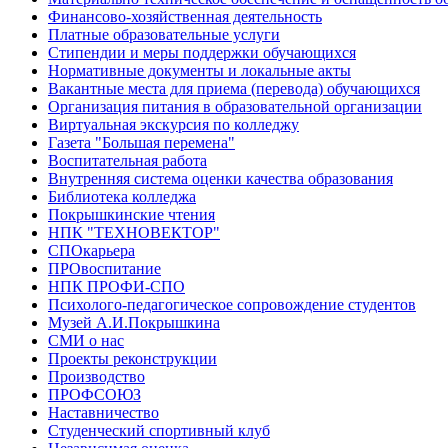
Финансово-хозяйственная деятельность
Платные образовательные услуги
Стипендии и меры поддержки обучающихся
Нормативные документы и локальные акты
Вакантные места для приема (перевода) обучающихся
Организация питания в образовательной организации
Виртуальная экскурсия по колледжу
Газета "Большая перемена"
Воспитательная работа
Внутренняя система оценки качества образования
Библиотека колледжа
Покрышкинские чтения
НПК "ТЕХНОВЕКТОР"
СПОкарьера
ПРОвоспитание
НПК ПРОФИ-СПО
Психолого-педагогическое сопровождение студентов
Музей А.И.Покрышкина
СМИ о нас
Проекты реконструкции
Производство
ПРОФСОЮЗ
Наставничество
Студенческий спортивный клуб