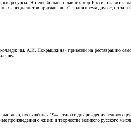
дные ресурсы. Но еще больше с давних пор Россия славится м
анных специалистов приглашали. Сегодня время другое, но за зна
колледж им. А.И. Покрышкина» привезли на реставрацию самол
ольше...
 выставка, посвящённая 194-летию со дня рождения великого р
е произведения о жизни и творчестве великого русского мысли