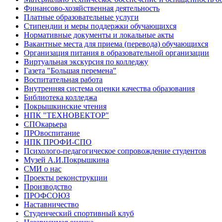
Финансово-хозяйственная деятельность
Платные образовательные услуги
Стипендии и меры поддержки обучающихся
Нормативные документы и локальные акты
Вакантные места для приема (перевода) обучающихся
Организация питания в образовательной организации
Виртуальная экскурсия по колледжу
Газета "Большая перемена"
Воспитательная работа
Внутренняя система оценки качества образования
Библиотека колледжа
Покрышкинские чтения
НПК "ТЕХНОВЕКТОР"
СПОкарьера
ПРОвоспитание
НПК ПРОФИ-СПО
Психолого-педагогическое сопровождение студентов
Музей А.И.Покрышкина
СМИ о нас
Проекты реконструкции
Производство
ПРОФСОЮЗ
Наставничество
Студенческий спортивный клуб