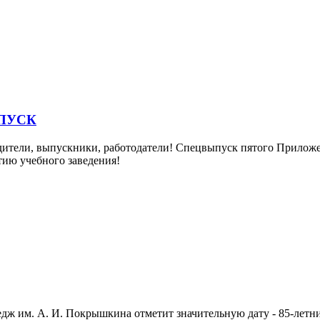
ПУСК
 родители, выпускники, работодатели! Спецвыпуск пятого При
тию учебного заведения!
ледж им. А. И. Покрышкина отметит значительную дату - 85-ле