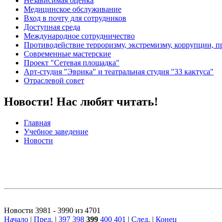
Независимая оценка
Медицинское обслуживание
Вход в почту для сотрудников
Доступная среда
Международное сотрудничество
Противодействие терроризму, экстремизму, коррупции, 
Современные мастерские
Проект "Сетевая площадка"
Арт-студия "Эврика" и театральная студия "33 кактуса"
Отраслевой совет
Новости! Нас любят читать!
Главная
Учебное заведение
Новости
Новости 3981 - 3990 из 4701
Начало
|
Пред.
|
397
398
399
400
401
|
След.
|
Конец