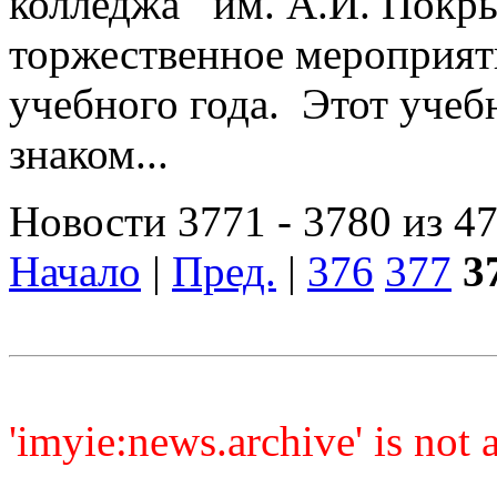
колледжа им. А.И. Покр
торжественное мероприят
учебного года. Этот учеб
знаком...
Новости 3771 - 3780 из 4
Начало
|
Пред.
|
376
377
3
'imyie:news.archive' is not