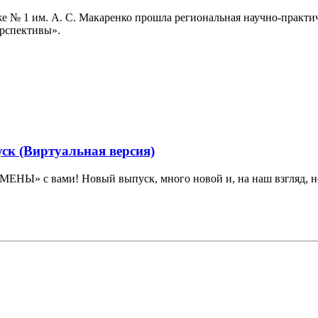
же № 1 им. А. С. Макаренко прошла региональная научно-практ
ерспективы».
 (Виртуальная версия)
НЫ» с вами! Новый выпуск, много новой и, на наш взгляд, не