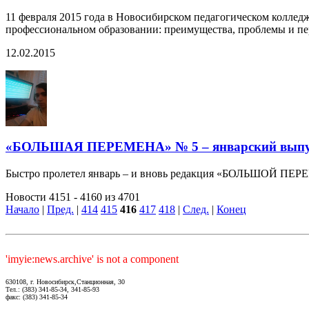
11 февраля 2015 года в Новосибирском педагогическом коллед
профессиональном образовании: преимущества, проблемы и п
12.02.2015
«БОЛЬШАЯ ПЕРЕМЕНА» № 5 – январский выпуск
Быстро пролетел январь – и вновь редакция «БОЛЬШОЙ ПЕРЕМЕ
Новости 4151 - 4160 из 4701
Начало
|
Пред.
|
414
415
416
417
418
|
След.
|
Конец
'imyie:news.archive' is not a component
630108, г. Новосибирск,Станционная, 30
Тел.: (383) 341-85-34, 341-85-93
факс: (383) 341-85-34