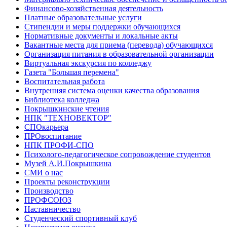
Финансово-хозяйственная деятельность
Платные образовательные услуги
Стипендии и меры поддержки обучающихся
Нормативные документы и локальные акты
Вакантные места для приема (перевода) обучающихся
Организация питания в образовательной организации
Виртуальная экскурсия по колледжу
Газета "Большая перемена"
Воспитательная работа
Внутренняя система оценки качества образования
Библиотека колледжа
Покрышкинские чтения
НПК "ТЕХНОВЕКТОР"
СПОкарьера
ПРОвоспитание
НПК ПРОФИ-СПО
Психолого-педагогическое сопровождение студентов
Музей А.И.Покрышкина
СМИ о нас
Проекты реконструкции
Производство
ПРОФСОЮЗ
Наставничество
Студенческий спортивный клуб