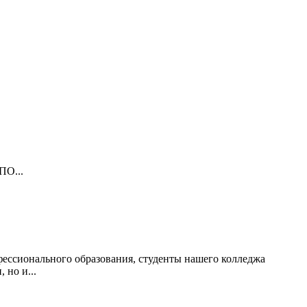
СПО...
офессионального образования, студенты нашего колледжа
 но и...