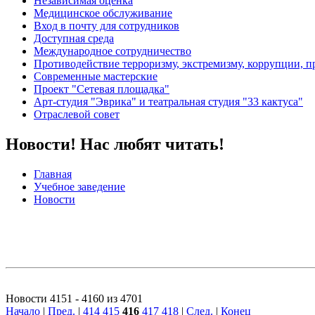
Независимая оценка
Медицинское обслуживание
Вход в почту для сотрудников
Доступная среда
Международное сотрудничество
Противодействие терроризму, экстремизму, коррупции, 
Современные мастерские
Проект "Сетевая площадка"
Арт-студия "Эврика" и театральная студия "33 кактуса"
Отраслевой совет
Новости! Нас любят читать!
Главная
Учебное заведение
Новости
Новости 4151 - 4160 из 4701
Начало
|
Пред.
|
414
415
416
417
418
|
След.
|
Конец