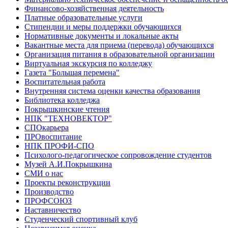
Финансово-хозяйственная деятельность
Платные образовательные услуги
Стипендии и меры поддержки обучающихся
Нормативные документы и локальные акты
Вакантные места для приема (перевода) обучающихся
Организация питания в образовательной организации
Виртуальная экскурсия по колледжу
Газета "Большая перемена"
Воспитательная работа
Внутренняя система оценки качества образования
Библиотека колледжа
Покрышкинские чтения
НПК "ТЕХНОВЕКТОР"
СПОкарьера
ПРОвоспитание
НПК ПРОФИ-СПО
Психолого-педагогическое сопровождение студентов
Музей А.И.Покрышкина
СМИ о нас
Проекты реконструкции
Производство
ПРОФСОЮЗ
Наставничество
Студенческий спортивный клуб