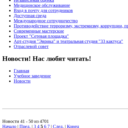
Независимая оценка
Медицинское обслуживание
Вход в почту для сотрудников
Доступная среда
Международное сотрудничество
Противодействие терроризму, экстремизму, коррупции, 
Современные мастерские
Проект "Сетевая площадка"
Арт-студия "Эврика" и театральная студия "33 кактуса"
Отраслевой совет
Новости! Нас любят читать!
Главная
Учебное заведение
Новости
Новости 41 - 50 из 4701
Начало
|
Пред.
|
3
4
5
6
7
|
След.
|
Конец