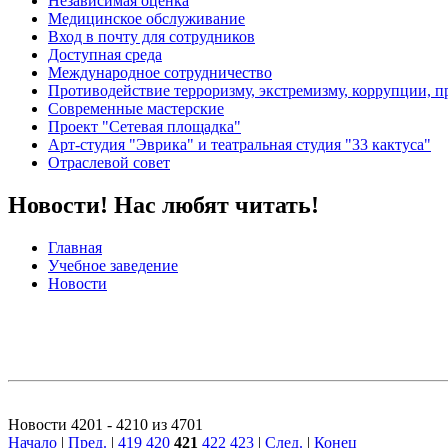
Независимая оценка
Медицинское обслуживание
Вход в почту для сотрудников
Доступная среда
Международное сотрудничество
Противодействие терроризму, экстремизму, коррупции, 
Современные мастерские
Проект "Сетевая площадка"
Арт-студия "Эврика" и театральная студия "33 кактуса"
Отраслевой совет
Новости! Нас любят читать!
Главная
Учебное заведение
Новости
Новости 4201 - 4210 из 4701
Начало
|
Пред.
|
419
420
421
422
423
|
След.
|
Конец