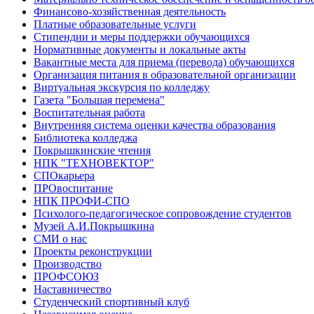
Финансово-хозяйственная деятельность
Платные образовательные услуги
Стипендии и меры поддержки обучающихся
Нормативные документы и локальные акты
Вакантные места для приема (перевода) обучающихся
Организация питания в образовательной организации
Виртуальная экскурсия по колледжу
Газета "Большая перемена"
Воспитательная работа
Внутренняя система оценки качества образования
Библиотека колледжа
Покрышкинские чтения
НПК "ТЕХНОВЕКТОР"
СПОкарьера
ПРОвоспитание
НПК ПРОФИ-СПО
Психолого-педагогическое сопровождение студентов
Музей А.И.Покрышкина
СМИ о нас
Проекты реконструкции
Производство
ПРОФСОЮЗ
Наставничество
Студенческий спортивный клуб