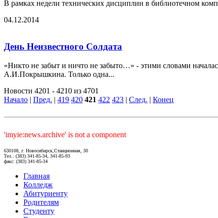
В рамках недели технических дисциплин в библиотечном компл
04.12.2014
День Неизвестного Солдата
«Никто не забыт и ничто не забыто…» - этими словами начала
А.И.Покрышкина. Только одна...
Новости 4201 - 4210 из 4701
Начало
|
Пред.
|
419
420
421
422
423
|
След.
|
Конец
'imyie:news.archive' is not a component
630108, г. Новосибирск,Станционная, 30
Тел.: (383) 341-85-34, 341-85-93
факс: (383) 341-85-34
Главная
Колледж
Абитуриенту
Родителям
Студенту