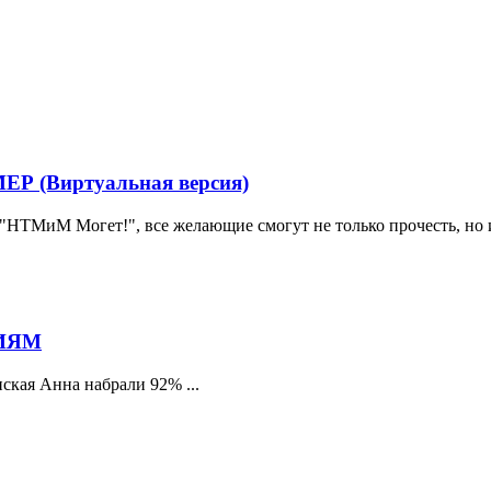
(Виртуальная версия)
"НТМиМ Могет!", все желающие смогут не только прочесть, но 
ИЯМ
ская Анна набрали 92% ...