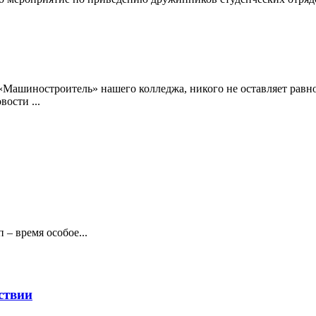
е «Машиностроитель» нашего колледжа, никого не оставляет ра
вости ...
 – время особое...
ствии