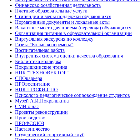
Финансово-хозяйственная деятельность
Платные образовательные услуги
Стипендии и меры поддержки обучающихся
Нормативные документы и локальные акты
Вакантные места для приема (перевода) обучающихся
Организация питания в образовательной организации
Виртуальная экскурсия по колледжу
Газета "Большая перемена"
Воспитательная работа
Внутренняя система оценки качества образования
Библиотека колледжа
Покрышкинские чтения
НПК "ТЕХНОВЕКТОР"
СПОкарьера
ПРОвоспитание
НПК ПРОФИ-СПО
Психолого-педагогическое сопровождение студентов
Музей А.И.Покрышкина
СМИ о нас
Проекты реконструкции
Производство
ПРОФСОЮЗ
Наставничество
Студенческий спортивный клуб