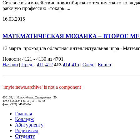
Сетевое взаимодействие новосибирского технического колледж
рабочую профессию «токарь»...
16.03.2015
МАТЕМАТИЧЕСКАЯ МОЗАИКА – ВТОРОЕ МЕ
13 марта проходила областная интеллектуальная игра «Математ
Новости 4121 - 4130 из 4701
Начало
|
Пред.
|
411
412
413
414
415
|
След.
|
Конец
'imyie:news.archive' is not a component
630108, г. Новосибирск,Станционная, 30
Тел.: (383) 341-85-34, 341-85-93
факс: (383) 341-85-34
Главная
Колледж
Абитуриенту
Родителям
Студенту