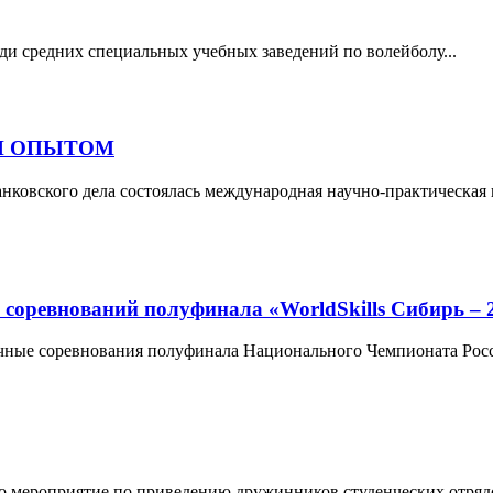
еди средних специальных учебных заведений по волейболу...
Н ОПЫТОМ
анковского дела состоялась международная научно-практическая
нований полуфинала «WorldSkills Сибирь – 
очные соревнования полуфинала Национального Чемпионата Росси
о мероприятие по приведению дружинников студенческих отрядо