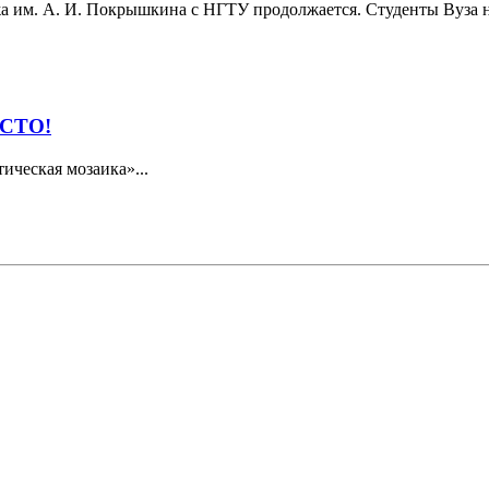
а им. А. И. Покрышкина с НГТУ продолжается. Студенты Вуза н
СТО!
ическая мозаика»...