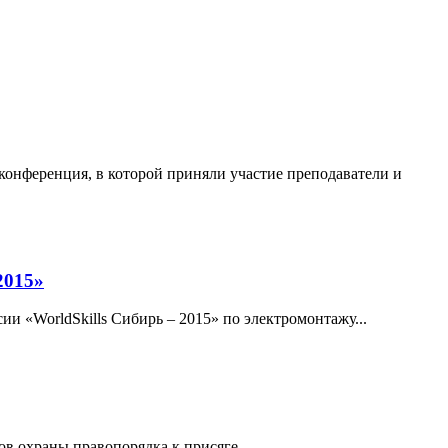
 конференция, в которой приняли участие преподаватели и
2015»
и «WorldSkills Сибирь – 2015» по электромонтажу...
в охраны правопорядка к присяге...