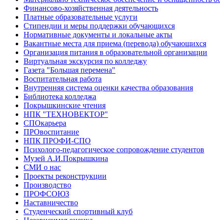
Финансово-хозяйственная деятельность
Платные образовательные услуги
Стипендии и меры поддержки обучающихся
Нормативные документы и локальные акты
Вакантные места для приема (перевода) обучающихся
Организация питания в образовательной организации
Виртуальная экскурсия по колледжу
Газета "Большая перемена"
Воспитательная работа
Внутренняя система оценки качества образования
Библиотека колледжа
Покрышкинские чтения
НПК "ТЕХНОВЕКТОР"
СПОкарьера
ПРОвоспитание
НПК ПРОФИ-СПО
Психолого-педагогическое сопровождение студентов
Музей А.И.Покрышкина
СМИ о нас
Проекты реконструкции
Производство
ПРОФСОЮЗ
Наставничество
Студенческий спортивный клуб