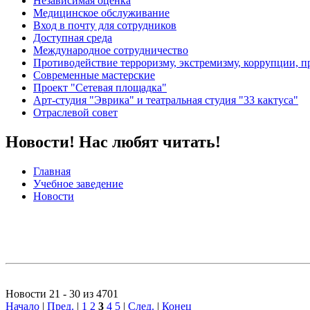
Независимая оценка
Медицинское обслуживание
Вход в почту для сотрудников
Доступная среда
Международное сотрудничество
Противодействие терроризму, экстремизму, коррупции, 
Современные мастерские
Проект "Сетевая площадка"
Арт-студия "Эврика" и театральная студия "33 кактуса"
Отраслевой совет
Новости! Нас любят читать!
Главная
Учебное заведение
Новости
Новости 21 - 30 из 4701
Начало
|
Пред.
|
1
2
3
4
5
|
След.
|
Конец