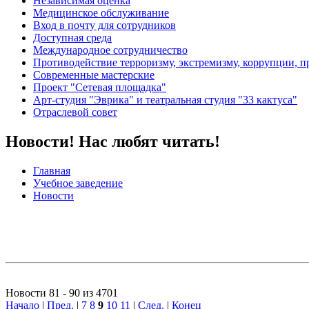
Независимая оценка
Медицинское обслуживание
Вход в почту для сотрудников
Доступная среда
Международное сотрудничество
Противодействие терроризму, экстремизму, коррупции, 
Современные мастерские
Проект "Сетевая площадка"
Арт-студия "Эврика" и театральная студия "33 кактуса"
Отраслевой совет
Новости! Нас любят читать!
Главная
Учебное заведение
Новости
Новости 81 - 90 из 4701
Начало
|
Пред.
|
7
8
9
10
11
|
След.
|
Конец