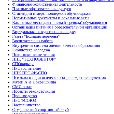
Финансово-хозяйственная деятельность
Платные образовательные услуги
Стипендии и меры поддержки обучающихся
Нормативные документы и локальные акты
Вакантные места для приема (перевода) обучающихся
Организация питания в образовательной организации
Виртуальная экскурсия по колледжу
Газета "Большая перемена"
Воспитательная работа
Внутренняя система оценки качества образования
Библиотека колледжа
Покрышкинские чтения
НПК "ТЕХНОВЕКТОР"
СПОкарьера
ПРОвоспитание
НПК ПРОФИ-СПО
Психолого-педагогическое сопровождение студентов
Музей А.И.Покрышкина
СМИ о нас
Проекты реконструкции
Производство
ПРОФСОЮЗ
Наставничество
Студенческий спортивный клуб