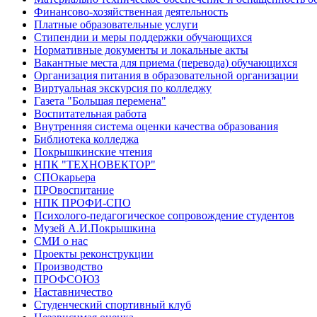
Финансово-хозяйственная деятельность
Платные образовательные услуги
Стипендии и меры поддержки обучающихся
Нормативные документы и локальные акты
Вакантные места для приема (перевода) обучающихся
Организация питания в образовательной организации
Виртуальная экскурсия по колледжу
Газета "Большая перемена"
Воспитательная работа
Внутренняя система оценки качества образования
Библиотека колледжа
Покрышкинские чтения
НПК "ТЕХНОВЕКТОР"
СПОкарьера
ПРОвоспитание
НПК ПРОФИ-СПО
Психолого-педагогическое сопровождение студентов
Музей А.И.Покрышкина
СМИ о нас
Проекты реконструкции
Производство
ПРОФСОЮЗ
Наставничество
Студенческий спортивный клуб