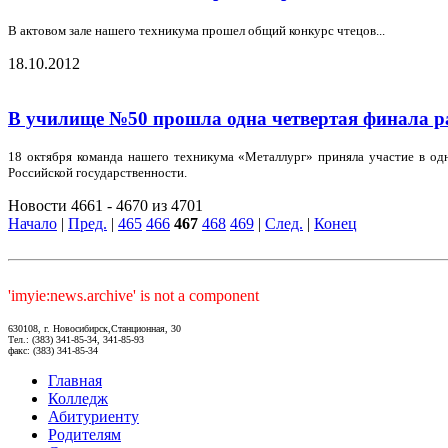
В актовом зале нашего техникума прошел общий конкурс чтецов...
18.10.2012
В училище №50 прошла одна четвертая финала р
18 октября команда нашего техникума «Металлург» приняла участие в о
Российской государственности.
Новости 4661 - 4670 из 4701
Начало
|
Пред.
|
465
466
467
468
469
|
След.
|
Конец
'imyie:news.archive' is not a component
630108, г. Новосибирск,Станционная, 30
Тел.: (383) 341-85-34, 341-85-93
факс: (383) 341-85-34
Главная
Колледж
Абитуриенту
Родителям