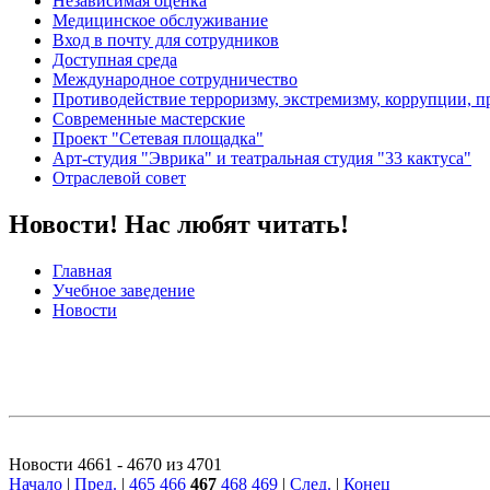
Независимая оценка
Медицинское обслуживание
Вход в почту для сотрудников
Доступная среда
Международное сотрудничество
Противодействие терроризму, экстремизму, коррупции, 
Современные мастерские
Проект "Сетевая площадка"
Арт-студия "Эврика" и театральная студия "33 кактуса"
Отраслевой совет
Новости! Нас любят читать!
Главная
Учебное заведение
Новости
Новости 4661 - 4670 из 4701
Начало
|
Пред.
|
465
466
467
468
469
|
След.
|
Конец