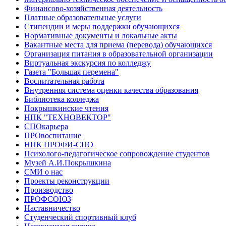
Финансово-хозяйственная деятельность
Платные образовательные услуги
Стипендии и меры поддержки обучающихся
Нормативные документы и локальные акты
Вакантные места для приема (перевода) обучающихся
Организация питания в образовательной организации
Виртуальная экскурсия по колледжу
Газета "Большая перемена"
Воспитательная работа
Внутренняя система оценки качества образования
Библиотека колледжа
Покрышкинские чтения
НПК "ТЕХНОВЕКТОР"
СПОкарьера
ПРОвоспитание
НПК ПРОФИ-СПО
Психолого-педагогическое сопровождение студентов
Музей А.И.Покрышкина
СМИ о нас
Проекты реконструкции
Производство
ПРОФСОЮЗ
Наставничество
Студенческий спортивный клуб