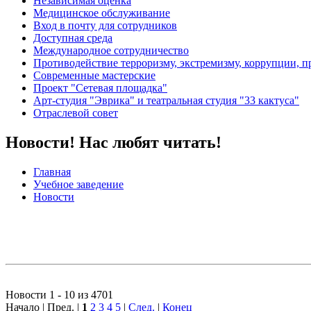
Независимая оценка
Медицинское обслуживание
Вход в почту для сотрудников
Доступная среда
Международное сотрудничество
Противодействие терроризму, экстремизму, коррупции, 
Современные мастерские
Проект "Сетевая площадка"
Арт-студия "Эврика" и театральная студия "33 кактуса"
Отраслевой совет
Новости! Нас любят читать!
Главная
Учебное заведение
Новости
Новости 1 - 10 из 4701
Начало | Пред. |
1
2
3
4
5
|
След.
|
Конец