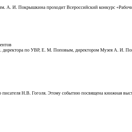
им. А. И. Покрышкина проходит Всероссийский конкурс «Рабоч
дентов
ам. директора по УВР, Е. М. Поповым, директором Музея А. И. 
го писателя Н.В. Гоголя. Этому событию посвящена книжная выст