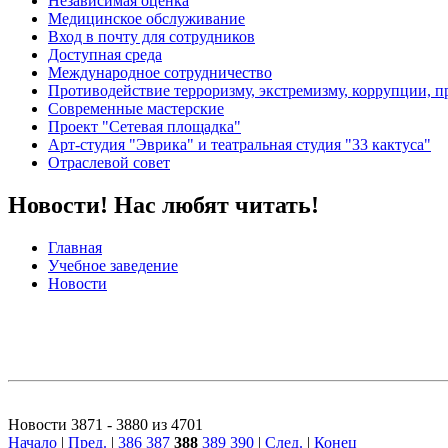
Независимая оценка
Медицинское обслуживание
Вход в почту для сотрудников
Доступная среда
Международное сотрудничество
Противодействие терроризму, экстремизму, коррупции, 
Современные мастерские
Проект "Сетевая площадка"
Арт-студия "Эврика" и театральная студия "33 кактуса"
Отраслевой совет
Новости! Нас любят читать!
Главная
Учебное заведение
Новости
Новости 3871 - 3880 из 4701
Начало
|
Пред.
|
386
387
388
389
390
|
След.
|
Конец