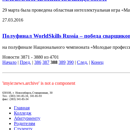
29 марта была проведена областная интеллектуальная игра «
27.03.2016
Полуфинал WorldSkills Russia – победа сварщиков
на полуфинале Национального чемпионата «Молодые профессион
Новости 3871 - 3880 из 4701
Начало
|
Пред.
|
386
387
388
389
390
|
След.
|
Конец
'imyie:news.archive' is not a component
630108, г. Новосибирск,Станционная, 30
Тел.: (383) 341-85-34, 341-85-93
факс: (383) 341-85-34
Главная
Колледж
Абитуриенту
Родителям
Студенту