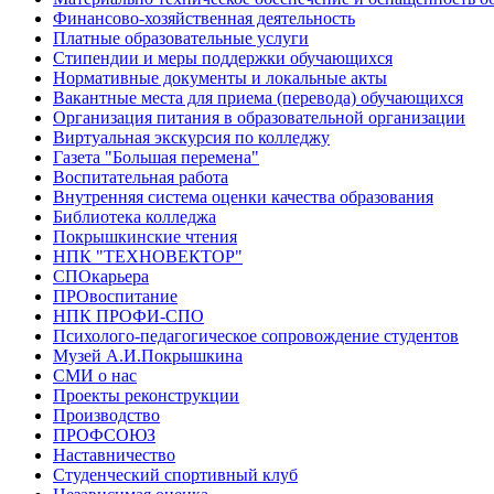
Финансово-хозяйственная деятельность
Платные образовательные услуги
Стипендии и меры поддержки обучающихся
Нормативные документы и локальные акты
Вакантные места для приема (перевода) обучающихся
Организация питания в образовательной организации
Виртуальная экскурсия по колледжу
Газета "Большая перемена"
Воспитательная работа
Внутренняя система оценки качества образования
Библиотека колледжа
Покрышкинские чтения
НПК "ТЕХНОВЕКТОР"
СПОкарьера
ПРОвоспитание
НПК ПРОФИ-СПО
Психолого-педагогическое сопровождение студентов
Музей А.И.Покрышкина
СМИ о нас
Проекты реконструкции
Производство
ПРОФСОЮЗ
Наставничество
Студенческий спортивный клуб