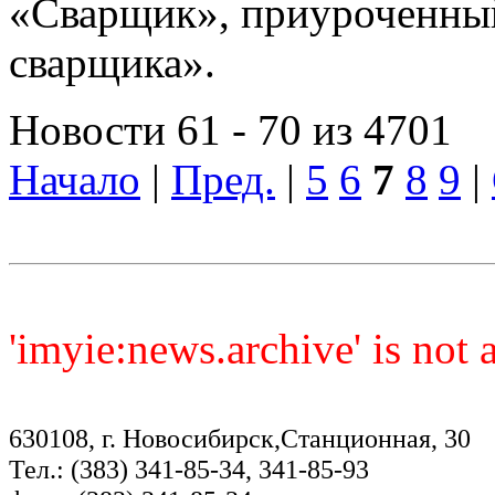
«Сварщик», приуроченный
сварщика».
Новости 61 - 70 из 4701
Начало
|
Пред.
|
5
6
7
8
9
|
'imyie:news.archive' is not
630108, г. Новосибирск,Станционная, 30
Тел.: (383) 341-85-34, 341-85-93