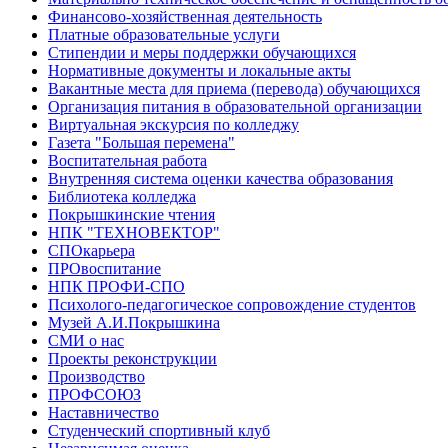
Финансово-хозяйственная деятельность
Платные образовательные услуги
Стипендии и меры поддержки обучающихся
Нормативные документы и локальные акты
Вакантные места для приема (перевода) обучающихся
Организация питания в образовательной организации
Виртуальная экскурсия по колледжу
Газета "Большая перемена"
Воспитательная работа
Внутренняя система оценки качества образования
Библиотека колледжа
Покрышкинские чтения
НПК "ТЕХНОВЕКТОР"
СПОкарьера
ПРОвоспитание
НПК ПРОФИ-СПО
Психолого-педагогическое сопровождение студентов
Музей А.И.Покрышкина
СМИ о нас
Проекты реконструкции
Производство
ПРОФСОЮЗ
Наставничество
Студенческий спортивный клуб