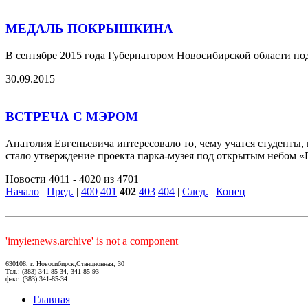
МЕДАЛЬ ПОКРЫШКИНА
В сентябре 2015 года Губернатором Новосибирской области по
30.09.2015
ВСТРЕЧА С МЭРОМ
Анатолия Евгеньевича интересовало то, чему учатся студенты
стало утверждение проекта парка-музея под открытым небом «
Новости 4011 - 4020 из 4701
Начало
|
Пред.
|
400
401
402
403
404
|
След.
|
Конец
'imyie:news.archive' is not a component
630108, г. Новосибирск,Станционная, 30
Тел.: (383) 341-85-34, 341-85-93
факс: (383) 341-85-34
Главная