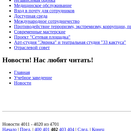
Независимая оценка
Медицинское обслуживание
Вход в почту для сотрудников
Доступная среда
Международное сотрудничество
Противодействие терроризму, экстремизму, коррупции, 
Современные мастерские
Проект "Сетевая площадка"
Арт-студия "Эврика" и театральная студия "33 кактуса"
Отраслевой совет
Новости! Нас любят читать!
Главная
Учебное заведение
Новости
Новости 4011 - 4020 из 4701
Начало
|
Пред.
|
400
401
402
403
404
|
След.
|
Конец