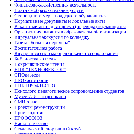
Финансово-хозяйственная деятельность
Платные образовательные услуги
Стипендии и меры поддержки обучающихся
Нормативные документы и локальные акты
Вакантные места для приема (перевода) обучающихся
Организация питания в образовательной организации
Виртуальная экскурсия по колледжу
Газета "Большая перемена"
Воспитательная работа
Внутренняя система оценки качества образования
Библиотека колледжа
Покрышкинские чтения
НПК "ТЕХНОВЕКТОР"
СПОкарьера
ПРОвоспитание
НПК ПРОФИ-СПО
Психолого-педагогическое сопровождение студентов
Музей А.И.Покрышкина
СМИ о нас
Проекты реконструкции
Производство
ПРОФСОЮЗ
Наставничество
Студенческий спортивный клуб