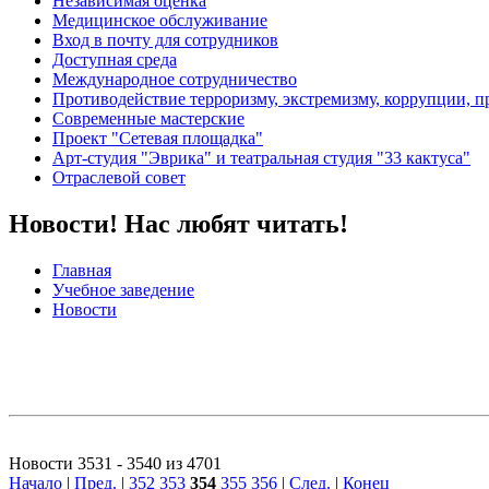
Независимая оценка
Медицинское обслуживание
Вход в почту для сотрудников
Доступная среда
Международное сотрудничество
Противодействие терроризму, экстремизму, коррупции, 
Современные мастерские
Проект "Сетевая площадка"
Арт-студия "Эврика" и театральная студия "33 кактуса"
Отраслевой совет
Новости! Нас любят читать!
Главная
Учебное заведение
Новости
Новости 3531 - 3540 из 4701
Начало
|
Пред.
|
352
353
354
355
356
|
След.
|
Конец