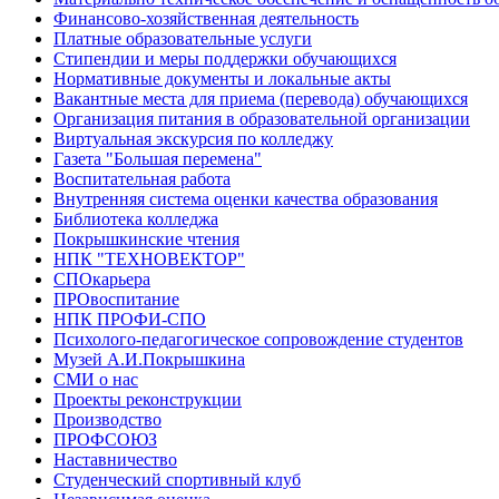
Финансово-хозяйственная деятельность
Платные образовательные услуги
Стипендии и меры поддержки обучающихся
Нормативные документы и локальные акты
Вакантные места для приема (перевода) обучающихся
Организация питания в образовательной организации
Виртуальная экскурсия по колледжу
Газета "Большая перемена"
Воспитательная работа
Внутренняя система оценки качества образования
Библиотека колледжа
Покрышкинские чтения
НПК "ТЕХНОВЕКТОР"
СПОкарьера
ПРОвоспитание
НПК ПРОФИ-СПО
Психолого-педагогическое сопровождение студентов
Музей А.И.Покрышкина
СМИ о нас
Проекты реконструкции
Производство
ПРОФСОЮЗ
Наставничество
Студенческий спортивный клуб