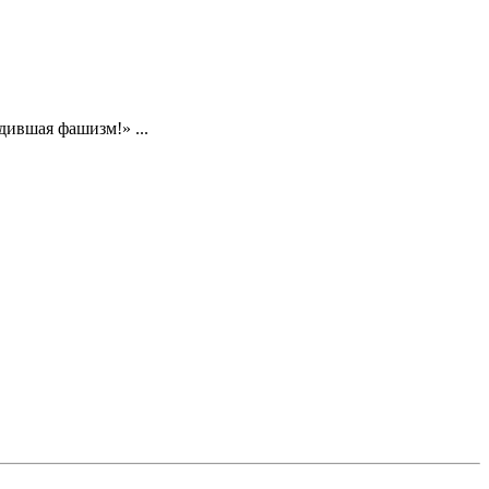
дившая фашизм!» ...