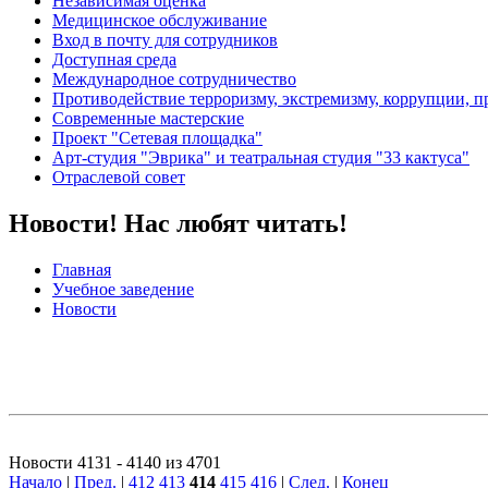
Независимая оценка
Медицинское обслуживание
Вход в почту для сотрудников
Доступная среда
Международное сотрудничество
Противодействие терроризму, экстремизму, коррупции, 
Современные мастерские
Проект "Сетевая площадка"
Арт-студия "Эврика" и театральная студия "33 кактуса"
Отраслевой совет
Новости! Нас любят читать!
Главная
Учебное заведение
Новости
Новости 4131 - 4140 из 4701
Начало
|
Пред.
|
412
413
414
415
416
|
След.
|
Конец