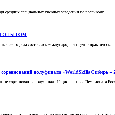
еди средних специальных учебных заведений по волейболу...
Н ОПЫТОМ
анковского дела состоялась международная научно-практическая
нований полуфинала «WorldSkills Сибирь – 
очные соревнования полуфинала Национального Чемпионата Росси
о мероприятие по приведению дружинников студенческих отрядо