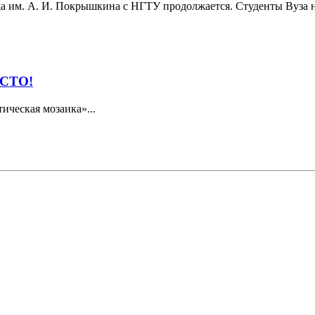
а им. А. И. Покрышкина с НГТУ продолжается. Студенты Вуза н
СТО!
ическая мозаика»...