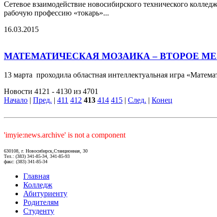
Сетевое взаимодействие новосибирского технического колледж
рабочую профессию «токарь»...
16.03.2015
МАТЕМАТИЧЕСКАЯ МОЗАИКА – ВТОРОЕ МЕ
13 марта проходила областная интеллектуальная игра «Математ
Новости 4121 - 4130 из 4701
Начало
|
Пред.
|
411
412
413
414
415
|
След.
|
Конец
'imyie:news.archive' is not a component
630108, г. Новосибирск,Станционная, 30
Тел.: (383) 341-85-34, 341-85-93
факс: (383) 341-85-34
Главная
Колледж
Абитуриенту
Родителям
Студенту