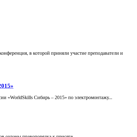
 конференция, в которой приняли участие преподаватели и
2015»
и «WorldSkills Сибирь – 2015» по электромонтажу...
в охраны правопорядка к присяге...