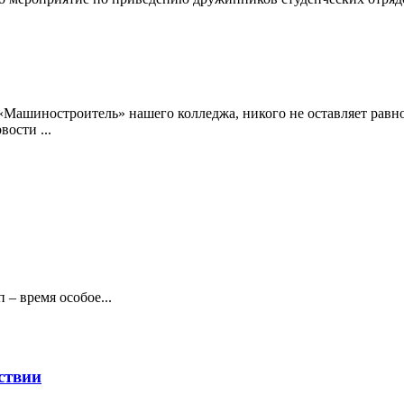
е «Машиностроитель» нашего колледжа, никого не оставляет ра
вости ...
 – время особое...
ствии