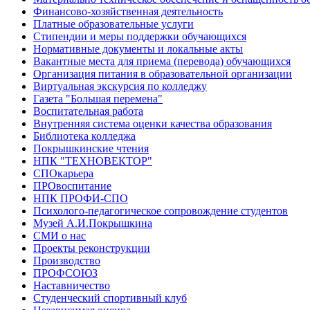
Финансово-хозяйственная деятельность
Платные образовательные услуги
Стипендии и меры поддержки обучающихся
Нормативные документы и локальные акты
Вакантные места для приема (перевода) обучающихся
Организация питания в образовательной организации
Виртуальная экскурсия по колледжу
Газета "Большая перемена"
Воспитательная работа
Внутренняя система оценки качества образования
Библиотека колледжа
Покрышкинские чтения
НПК "ТЕХНОВЕКТОР"
СПОкарьера
ПРОвоспитание
НПК ПРОФИ-СПО
Психолого-педагогическое сопровождение студентов
Музей А.И.Покрышкина
СМИ о нас
Проекты реконструкции
Производство
ПРОФСОЮЗ
Наставничество
Студенческий спортивный клуб