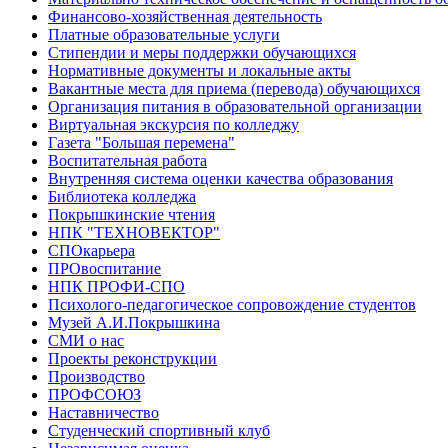
Финансово-хозяйственная деятельность
Платные образовательные услуги
Стипендии и меры поддержки обучающихся
Нормативные документы и локальные акты
Вакантные места для приема (перевода) обучающихся
Организация питания в образовательной организации
Виртуальная экскурсия по колледжу
Газета "Большая перемена"
Воспитательная работа
Внутренняя система оценки качества образования
Библиотека колледжа
Покрышкинские чтения
НПК "ТЕХНОВЕКТОР"
СПОкарьера
ПРОвоспитание
НПК ПРОФИ-СПО
Психолого-педагогическое сопровождение студентов
Музей А.И.Покрышкина
СМИ о нас
Проекты реконструкции
Производство
ПРОФСОЮЗ
Наставничество
Студенческий спортивный клуб