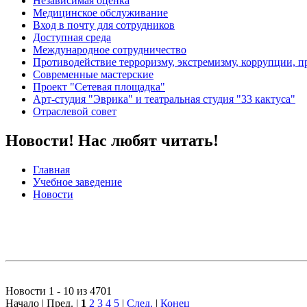
Независимая оценка
Медицинское обслуживание
Вход в почту для сотрудников
Доступная среда
Международное сотрудничество
Противодействие терроризму, экстремизму, коррупции, 
Современные мастерские
Проект "Сетевая площадка"
Арт-студия "Эврика" и театральная студия "33 кактуса"
Отраслевой совет
Новости! Нас любят читать!
Главная
Учебное заведение
Новости
Новости 1 - 10 из 4701
Начало | Пред. |
1
2
3
4
5
|
След.
|
Конец