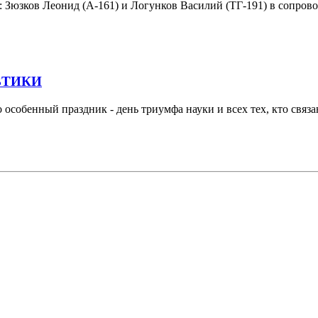
ы: Зюзков Леонид (А-161) и Логунков Василий (ТГ-191) в сопро
ВТИКИ
 особенный праздник - день триумфа науки и всех тех, кто связ