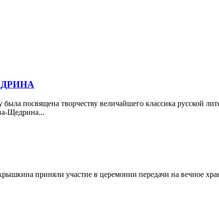
ЕДРИНА
у была посвящена творчеству величайшего классика русской лит
ва-Щедрина...
крышкина приняли участие в церемонии передачи на вечное хр