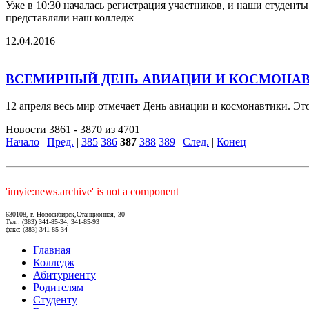
Уже в 10:30 началась регистрация участников, и наши студент
представляли наш колледж
12.04.2016
ВСЕМИРНЫЙ ДЕНЬ АВИАЦИИ И КОСМОНА
12 апреля весь мир отмечает День авиации и космонавтики. Это
Новости 3861 - 3870 из 4701
Начало
|
Пред.
|
385
386
387
388
389
|
След.
|
Конец
'imyie:news.archive' is not a component
630108, г. Новосибирск,Станционная, 30
Тел.: (383) 341-85-34, 341-85-93
факс: (383) 341-85-34
Главная
Колледж
Абитуриенту
Родителям
Студенту