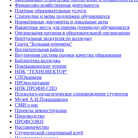
Финансово-хозяйственная деятельность
Платные образовательные услуги
Стипендии и меры поддержки обучающихся
Нормативные документы и локальные акты
Вакантные места для приема (перевода) обучающихся
Организация питания в образовательной организации
Виртуальная экскурсия по колледжу
Газета "Большая перемена"
Воспитательная работа
Внутренняя система оценки качества образования
Библиотека колледжа
Покрышкинские чтения
НПК "ТЕХНОВЕКТОР"
СПОкарьера
ПРОвоспитание
НПК ПРОФИ-СПО
Психолого-педагогическое сопровождение студентов
Музей А.И.Покрышкина
СМИ о нас
Проекты реконструкции
Производство
ПРОФСОЮЗ
Наставничество
Студенческий спортивный клуб