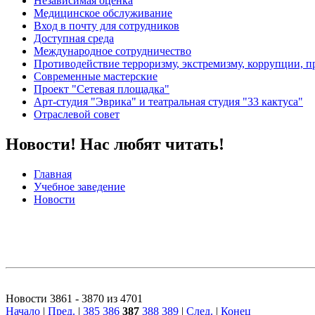
Независимая оценка
Медицинское обслуживание
Вход в почту для сотрудников
Доступная среда
Международное сотрудничество
Противодействие терроризму, экстремизму, коррупции, 
Современные мастерские
Проект "Сетевая площадка"
Арт-студия "Эврика" и театральная студия "33 кактуса"
Отраслевой совет
Новости! Нас любят читать!
Главная
Учебное заведение
Новости
Новости 3861 - 3870 из 4701
Начало
|
Пред.
|
385
386
387
388
389
|
След.
|
Конец