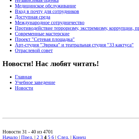
Независимая оценка
Медицинское обслуживание
Вход в почту для сотрудников
Доступная среда
Международное сотрудничество
Противодействие терроризму, экстремизму, коррупции, 
Современные мастерские
Проект "Сетевая площадка"
Арт-студия "Эврика" и театральная студия "33 кактуса"
Отраслевой совет
Новости! Нас любят читать!
Главная
Учебное заведение
Новости
Новости 31 - 40 из 4701
Начало
|
Пред.
|
2
3
4
5
6
|
След.
|
Конец