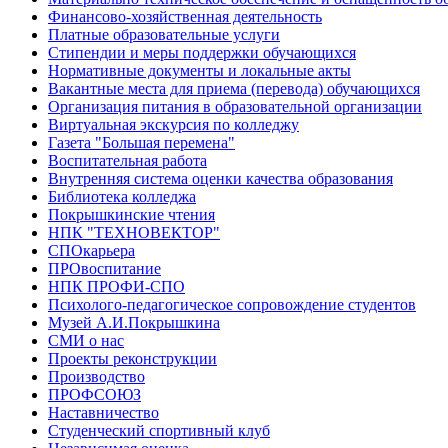
Финансово-хозяйственная деятельность
Платные образовательные услуги
Стипендии и меры поддержки обучающихся
Нормативные документы и локальные акты
Вакантные места для приема (перевода) обучающихся
Организация питания в образовательной организации
Виртуальная экскурсия по колледжу
Газета "Большая перемена"
Воспитательная работа
Внутренняя система оценки качества образования
Библиотека колледжа
Покрышкинские чтения
НПК "ТЕХНОВЕКТОР"
СПОкарьера
ПРОвоспитание
НПК ПРОФИ-СПО
Психолого-педагогическое сопровождение студентов
Музей А.И.Покрышкина
СМИ о нас
Проекты реконструкции
Производство
ПРОФСОЮЗ
Наставничество
Студенческий спортивный клуб