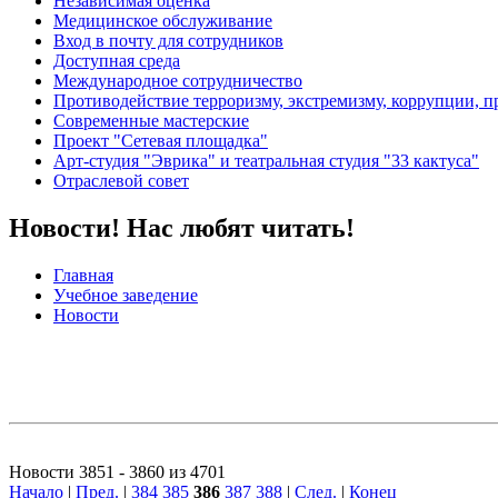
Независимая оценка
Медицинское обслуживание
Вход в почту для сотрудников
Доступная среда
Международное сотрудничество
Противодействие терроризму, экстремизму, коррупции, 
Современные мастерские
Проект "Сетевая площадка"
Арт-студия "Эврика" и театральная студия "33 кактуса"
Отраслевой совет
Новости! Нас любят читать!
Главная
Учебное заведение
Новости
Новости 3851 - 3860 из 4701
Начало
|
Пред.
|
384
385
386
387
388
|
След.
|
Конец