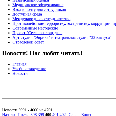
Независимая оценка
Медицинское обслуживание
Вход в почту для сотрудников
Доступная среда
Международное сотрудничество
Противодействие терроризму, экстремизму, коррупции, 
Современные мастерские
Проект "Сетевая площадка"
Арт-студия "Эврика" и театральная студия "33 кактуса"
Отраслевой совет
Новости! Нас любят читать!
Главная
Учебное заведение
Новости
Новости 3991 - 4000 из 4701
Начало
|
Пред.
|
398
399
400
401
402
|
След.
|
Конец