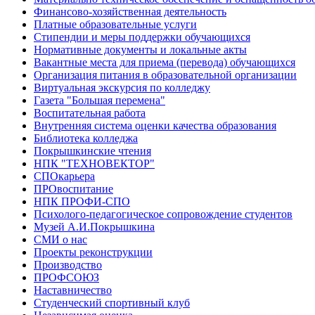
Финансово-хозяйственная деятельность
Платные образовательные услуги
Стипендии и меры поддержки обучающихся
Нормативные документы и локальные акты
Вакантные места для приема (перевода) обучающихся
Организация питания в образовательной организации
Виртуальная экскурсия по колледжу
Газета "Большая перемена"
Воспитательная работа
Внутренняя система оценки качества образования
Библиотека колледжа
Покрышкинские чтения
НПК "ТЕХНОВЕКТОР"
СПОкарьера
ПРОвоспитание
НПК ПРОФИ-СПО
Психолого-педагогическое сопровождение студентов
Музей А.И.Покрышкина
СМИ о нас
Проекты реконструкции
Производство
ПРОФСОЮЗ
Наставничество
Студенческий спортивный клуб