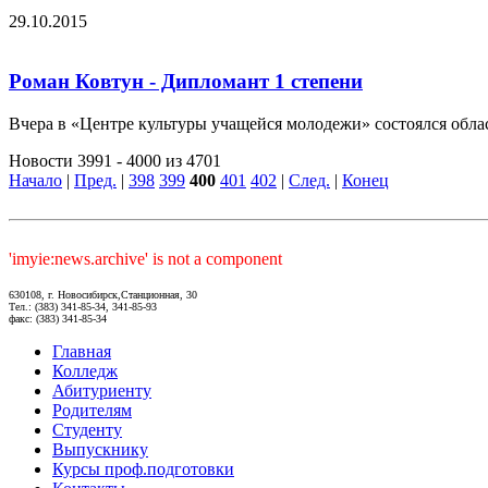
29.10.2015
Роман Ковтун - Дипломант 1 степени
Вчера в «Центре культуры учащейся молодежи» состоялся облас
Новости 3991 - 4000 из 4701
Начало
|
Пред.
|
398
399
400
401
402
|
След.
|
Конец
'imyie:news.archive' is not a component
630108, г. Новосибирск,Станционная, 30
Тел.: (383) 341-85-34, 341-85-93
факс: (383) 341-85-34
Главная
Колледж
Абитуриенту
Родителям
Студенту
Выпускнику
Курсы проф.подготовки