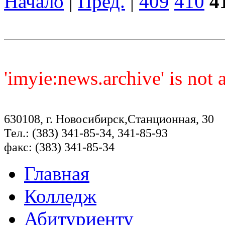
Начало
|
Пред.
|
409
410
4
'imyie:news.archive' is not
630108, г. Новосибирск,Станционная, 30
Тел.: (383) 341-85-34, 341-85-93
факс: (383) 341-85-34
Главная
Колледж
Абитуриенту