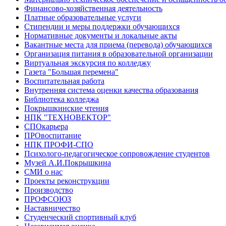
Финансово-хозяйственная деятельность
Платные образовательные услуги
Стипендии и меры поддержки обучающихся
Нормативные документы и локальные акты
Вакантные места для приема (перевода) обучающихся
Организация питания в образовательной организации
Виртуальная экскурсия по колледжу
Газета "Большая перемена"
Воспитательная работа
Внутренняя система оценки качества образования
Библиотека колледжа
Покрышкинские чтения
НПК "ТЕХНОВЕКТОР"
СПОкарьера
ПРОвоспитание
НПК ПРОФИ-СПО
Психолого-педагогическое сопровождение студентов
Музей А.И.Покрышкина
СМИ о нас
Проекты реконструкции
Производство
ПРОФСОЮЗ
Наставничество
Студенческий спортивный клуб