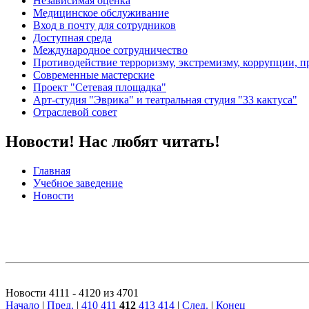
Независимая оценка
Медицинское обслуживание
Вход в почту для сотрудников
Доступная среда
Международное сотрудничество
Противодействие терроризму, экстремизму, коррупции, 
Современные мастерские
Проект "Сетевая площадка"
Арт-студия "Эврика" и театральная студия "33 кактуса"
Отраслевой совет
Новости! Нас любят читать!
Главная
Учебное заведение
Новости
Новости 4111 - 4120 из 4701
Начало
|
Пред.
|
410
411
412
413
414
|
След.
|
Конец