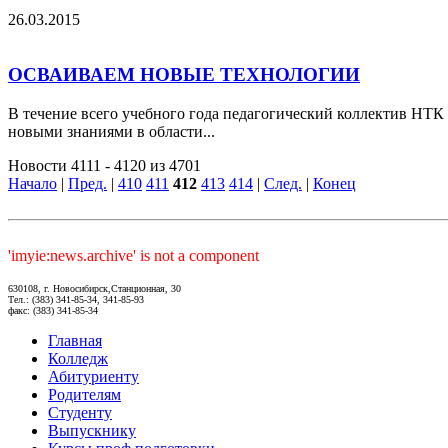
26.03.2015
ОСВАИВАЕМ НОВЫЕ ТЕХНОЛОГИИ
В течение всего учебного года педагогический коллектив НТК
новыми знаниями в области...
Новости 4111 - 4120 из 4701
Начало
|
Пред.
|
410
411
412
413
414
|
След.
|
Конец
'imyie:news.archive' is not a component
630108, г. Новосибирск,Станционная, 30
Тел.: (383) 341-85-34, 341-85-93
факс: (383) 341-85-34
Главная
Колледж
Абитуриенту
Родителям
Студенту
Выпускнику