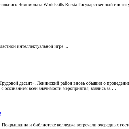
ального Чемпионата Worldskills Russia Государственный инсти
бластной интеллектуальной игре ...
«Трудовой десант». Ленинский район вновь объявил о проведении
с осознанием всей значимости мероприятия, взялись за …
!
И. Покрышкина и библиотеке колледжа встречали очередных го