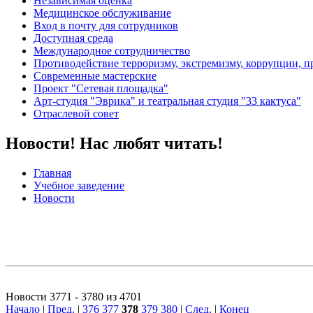
Независимая оценка
Медицинское обслуживание
Вход в почту для сотрудников
Доступная среда
Международное сотрудничество
Противодействие терроризму, экстремизму, коррупции, 
Современные мастерские
Проект "Сетевая площадка"
Арт-студия "Эврика" и театральная студия "33 кактуса"
Отраслевой совет
Новости! Нас любят читать!
Главная
Учебное заведение
Новости
Новости 3771 - 3780 из 4701
Начало
|
Пред.
|
376
377
378
379
380
|
След.
|
Конец