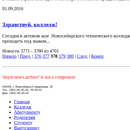
01.09.2016
Здравствуй, колледж!
Сегодня в актовом зале Новосибирского технического колледж
проходить под знаком...
Новости 3771 - 3780 из 4701
Начало
|
Пред.
|
376
377
378
379
380
|
След.
|
Конец
'imyie:news.archive' is not a component
630108, г. Новосибирск,Станционная, 30
Тел.: (383) 341-85-34, 341-85-93
факс: (383) 341-85-34
Главная
Колледж
Абитуриенту
Родителям
Студенту
Выпускнику