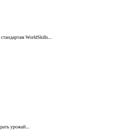
тандартам WorldSkills...
ать урожай...