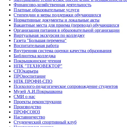
Финансово-хозяйственная деятельность
Платные образовательные услуги
Стипендии и меры поддержки обучающихся
Нормативные документы и локальные акты
Вакантные места для приема (перевода) обучающихся
Организация питания в образовательной организации
Виртуальная экскурсия по колледжу
Газета "Большая перемена"
Воспитательная работа
Внутренняя система оценки качества образования
Библиотека колледжа
Покрышкинские чтения
НПК "ТЕХНОВЕКТОР"
СПОкарьера
ПРОвоспитание
НПК ПРОФИ-СПО
Психолого-педагогическое сопровождение студентов
Музей А.И.Покрышкина
СМИ о нас
Проекты реконструкции
Производство
ПРОФСОЮЗ
Наставничество
Студенческий спортивный клуб