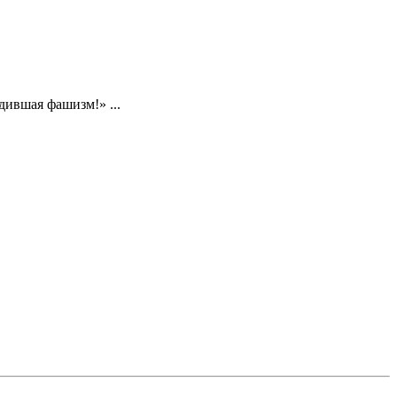
дившая фашизм!» ...