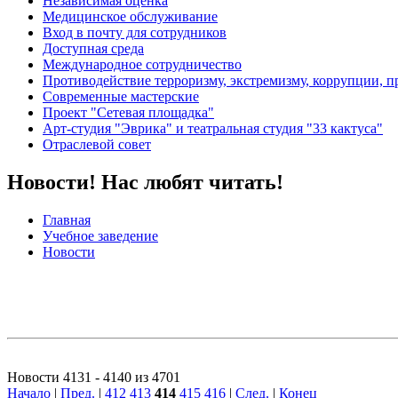
Независимая оценка
Медицинское обслуживание
Вход в почту для сотрудников
Доступная среда
Международное сотрудничество
Противодействие терроризму, экстремизму, коррупции, 
Современные мастерские
Проект "Сетевая площадка"
Арт-студия "Эврика" и театральная студия "33 кактуса"
Отраслевой совет
Новости! Нас любят читать!
Главная
Учебное заведение
Новости
Новости 4131 - 4140 из 4701
Начало
|
Пред.
|
412
413
414
415
416
|
След.
|
Конец