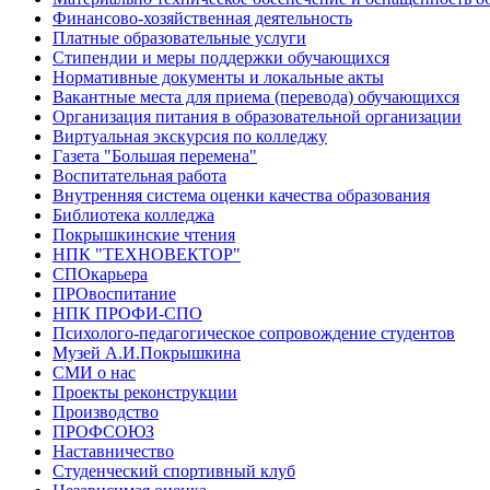
Финансово-хозяйственная деятельность
Платные образовательные услуги
Стипендии и меры поддержки обучающихся
Нормативные документы и локальные акты
Вакантные места для приема (перевода) обучающихся
Организация питания в образовательной организации
Виртуальная экскурсия по колледжу
Газета "Большая перемена"
Воспитательная работа
Внутренняя система оценки качества образования
Библиотека колледжа
Покрышкинские чтения
НПК "ТЕХНОВЕКТОР"
СПОкарьера
ПРОвоспитание
НПК ПРОФИ-СПО
Психолого-педагогическое сопровождение студентов
Музей А.И.Покрышкина
СМИ о нас
Проекты реконструкции
Производство
ПРОФСОЮЗ
Наставничество
Студенческий спортивный клуб