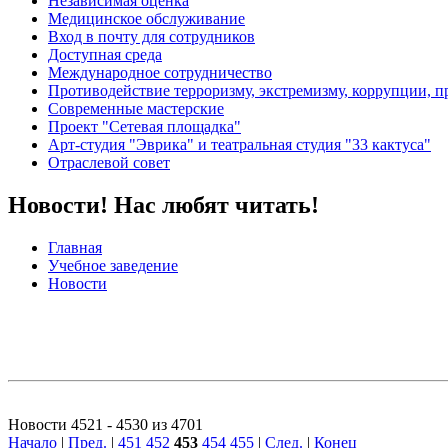
Независимая оценка
Медицинское обслуживание
Вход в почту для сотрудников
Доступная среда
Международное сотрудничество
Противодействие терроризму, экстремизму, коррупции, 
Современные мастерские
Проект "Сетевая площадка"
Арт-студия "Эврика" и театральная студия "33 кактуса"
Отраслевой совет
Новости! Нас любят читать!
Главная
Учебное заведение
Новости
Новости 4521 - 4530 из 4701
Начало
|
Пред.
|
451
452
453
454
455
|
След.
|
Конец