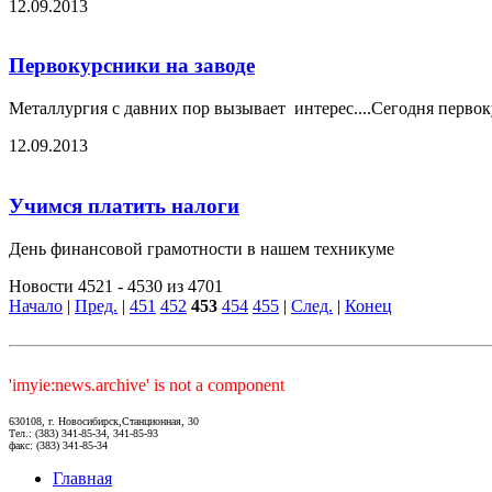
12.09.2013
Первокурсники на заводе
Металлургия с давних пор вызывает интерес....Сегодня перв
12.09.2013
Учимся платить налоги
День финансовой грамотности в нашем техникуме
Новости 4521 - 4530 из 4701
Начало
|
Пред.
|
451
452
453
454
455
|
След.
|
Конец
'imyie:news.archive' is not a component
630108, г. Новосибирск,Станционная, 30
Тел.: (383) 341-85-34, 341-85-93
факс: (383) 341-85-34
Главная