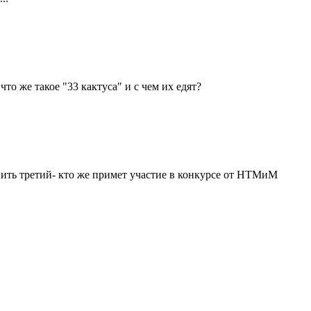
о же такое "33 кактуса" и с чем их едят?
авить третий- кто же примет участие в конкурсе от НТМиМ