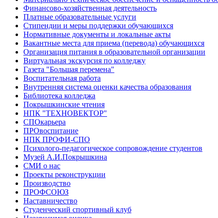
Финансово-хозяйственная деятельность
Платные образовательные услуги
Стипендии и меры поддержки обучающихся
Нормативные документы и локальные акты
Вакантные места для приема (перевода) обучающихся
Организация питания в образовательной организации
Виртуальная экскурсия по колледжу
Газета "Большая перемена"
Воспитательная работа
Внутренняя система оценки качества образования
Библиотека колледжа
Покрышкинские чтения
НПК "ТЕХНОВЕКТОР"
СПОкарьера
ПРОвоспитание
НПК ПРОФИ-СПО
Психолого-педагогическое сопровождение студентов
Музей А.И.Покрышкина
СМИ о нас
Проекты реконструкции
Производство
ПРОФСОЮЗ
Наставничество
Студенческий спортивный клуб