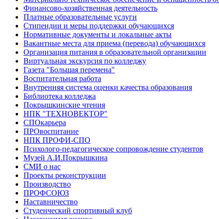
Финансово-хозяйственная деятельность
Платные образовательные услуги
Стипендии и меры поддержки обучающихся
Нормативные документы и локальные акты
Вакантные места для приема (перевода) обучающихся
Организация питания в образовательной организации
Виртуальная экскурсия по колледжу
Газета "Большая перемена"
Воспитательная работа
Внутренняя система оценки качества образования
Библиотека колледжа
Покрышкинские чтения
НПК "ТЕХНОВЕКТОР"
СПОкарьера
ПРОвоспитание
НПК ПРОФИ-СПО
Психолого-педагогическое сопровождение студентов
Музей А.И.Покрышкина
СМИ о нас
Проекты реконструкции
Производство
ПРОФСОЮЗ
Наставничество
Студенческий спортивный клуб