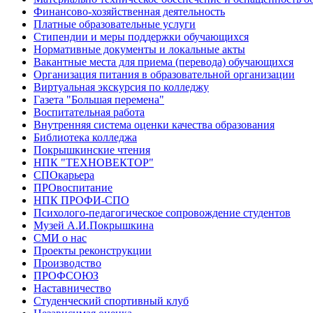
Финансово-хозяйственная деятельность
Платные образовательные услуги
Стипендии и меры поддержки обучающихся
Нормативные документы и локальные акты
Вакантные места для приема (перевода) обучающихся
Организация питания в образовательной организации
Виртуальная экскурсия по колледжу
Газета "Большая перемена"
Воспитательная работа
Внутренняя система оценки качества образования
Библиотека колледжа
Покрышкинские чтения
НПК "ТЕХНОВЕКТОР"
СПОкарьера
ПРОвоспитание
НПК ПРОФИ-СПО
Психолого-педагогическое сопровождение студентов
Музей А.И.Покрышкина
СМИ о нас
Проекты реконструкции
Производство
ПРОФСОЮЗ
Наставничество
Студенческий спортивный клуб