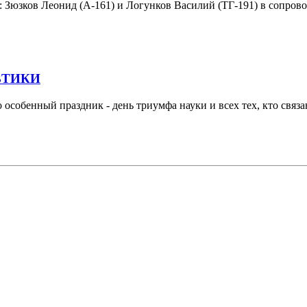
ы: Зюзков Леонид (А-161) и Логунков Василий (ТГ-191) в сопро
ВТИКИ
 особенный праздник - день триумфа науки и всех тех, кто связ