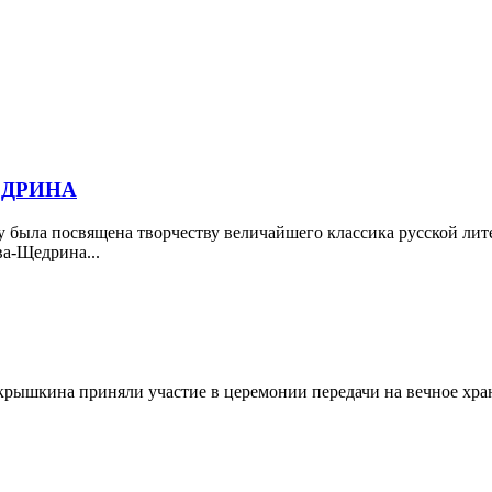
ЕДРИНА
у была посвящена творчеству величайшего классика русской лит
ва-Щедрина...
крышкина приняли участие в церемонии передачи на вечное хр