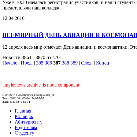
Уже в 10:30 началась регистрация участников, и наши студент
представляли наш колледж
12.04.2016
ВСЕМИРНЫЙ ДЕНЬ АВИАЦИИ И КОСМОНА
12 апреля весь мир отмечает День авиации и космонавтики. Это
Новости 3861 - 3870 из 4701
Начало
|
Пред.
|
385
386
387
388
389
|
След.
|
Конец
'imyie:news.archive' is not a component
630108, г. Новосибирск,Станционная, 30
Тел.: (383) 341-85-34, 341-85-93
факс: (383) 341-85-34
Главная
Колледж
Абитуриенту
Родителям
Студенту