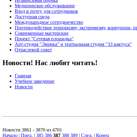
Независимая оценка
Медицинское обслуживание
Вход в почту для сотрудников
Доступная среда
Международное сотрудничество
Противодействие терроризму, экстремизму, коррупции, 
Современные мастерские
Проект "Сетевая площадка"
Арт-студия "Эврика" и театральная студия "33 кактуса"
Отраслевой совет
Новости! Нас любят читать!
Главная
Учебное заведение
Новости
Новости 3861 - 3870 из 4701
Начало
|
Пред.
|
385
386
387
388
389
|
След.
|
Конец