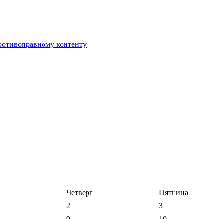
противоправному контенту
Четверг
Пятница
2
3
9
10