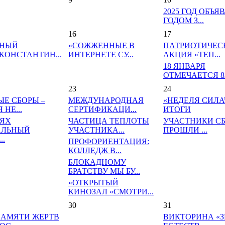
2025 ГОД ОБЪЯ
ГОДОМ З...
16
17
ЙНЫЙ
«СОЖЖЕННЫЕ В
ПАТРИОТИЧЕС
КОНСТАНТИН...
ИНТЕРНЕТЕ СУ...
АКЦИЯ «ТЕП...
18 ЯНВАРЯ
ОТМЕЧАЕТСЯ 82-
23
24
ЫЕ СБОРЫ –
МЕЖДУНАРОДНАЯ
«НЕДЕЛЯ СИЛАЧ
 НЕ...
СЕРТИФИКАЦИ...
ИТОГИ
ТЯХ
ЧАСТИЦА ТЕПЛОТЫ
УЧАСТНИКИ С
АЛЬНЫЙ
УЧАСТНИКА...
ПРОШЛИ ...
..
ПРОФОРИЕНТАЦИЯ:
КОЛЛЕДЖ В...
БЛОКАДНОМУ
БРАТСТВУ МЫ БУ...
«ОТКРЫТЫЙ
КИНОЗАЛ «СМОТРИ...
30
31
ПАМЯТИ ЖЕРТВ
ВИКТОРИНА «