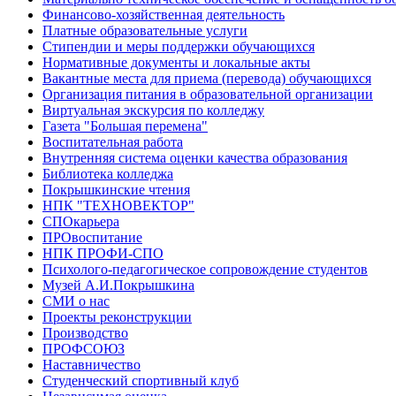
Финансово-хозяйственная деятельность
Платные образовательные услуги
Стипендии и меры поддержки обучающихся
Нормативные документы и локальные акты
Вакантные места для приема (перевода) обучающихся
Организация питания в образовательной организации
Виртуальная экскурсия по колледжу
Газета "Большая перемена"
Воспитательная работа
Внутренняя система оценки качества образования
Библиотека колледжа
Покрышкинские чтения
НПК "ТЕХНОВЕКТОР"
СПОкарьера
ПРОвоспитание
НПК ПРОФИ-СПО
Психолого-педагогическое сопровождение студентов
Музей А.И.Покрышкина
СМИ о нас
Проекты реконструкции
Производство
ПРОФСОЮЗ
Наставничество
Студенческий спортивный клуб