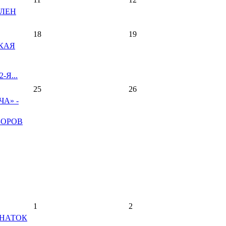
ВЛЕН
18
19
КАЯ
Я...
25
26
А» -
БОРОВ
1
2
ЗНАТОК