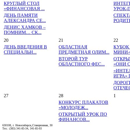
КРУГЛЫЙ СТОЛ
ИНТЕГ
«ФИНАНСОВАЯ ...
УРОК-П
ДЕНЬ ПАМЯТИ
СПЕКТ
АЛЕКСАНДРА СЕ...
РОДИТ
ДЕНИС ХАМКОВ –
ПОМНИМ… СК...
20
21
22
ДЕНЬ ВВЕДЕНИЯ В
ОБЛАСТНАЯ
КУБОК
СПЕЦИАЛЬН...
ПРЕДМЕТНАЯ ОЛИМ...
МИНИ-Ф
ВТОРОЙ ТУР
ОТКРЫ
ОБЛАСТНОГО ФЕС...
«ОНИ СР
«ИНТЕ
ИГРА» П
ДОРОГ
ОТЕЧЕС
27
28
1
КОНКУРС ПЛАКАТОВ
«МОЛОДЕЖ...
ОТКРЫТЫЙ УРОК ПО
ФИНАНСОВ...
630108, г. Новосибирск,Станционная, 30
Тел.: (383) 341-85-34, 341-85-93