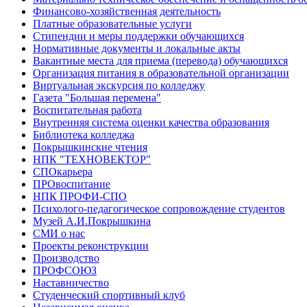
Финансово-хозяйственная деятельность
Платные образовательные услуги
Стипендии и меры поддержки обучающихся
Нормативные документы и локальные акты
Вакантные места для приема (перевода) обучающихся
Организация питания в образовательной организации
Виртуальная экскурсия по колледжу
Газета "Большая перемена"
Воспитательная работа
Внутренняя система оценки качества образования
Библиотека колледжа
Покрышкинские чтения
НПК "ТЕХНОВЕКТОР"
СПОкарьера
ПРОвоспитание
НПК ПРОФИ-СПО
Психолого-педагогическое сопровождение студентов
Музей А.И.Покрышкина
СМИ о нас
Проекты реконструкции
Производство
ПРОФСОЮЗ
Наставничество
Студенческий спортивный клуб