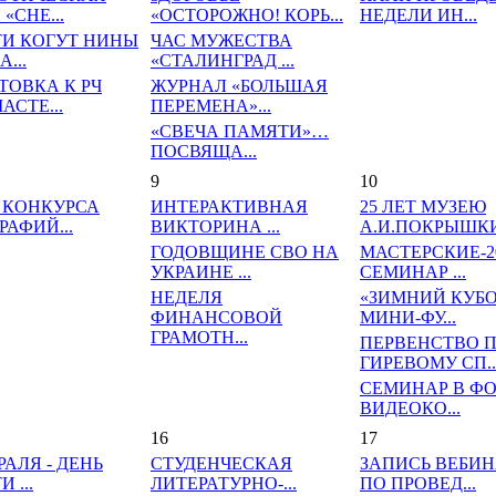
«СНЕ...
«ОСТОРОЖНО! КОРЬ...
НЕДЕЛИ ИН...
И КОГУТ НИНЫ
ЧАС МУЖЕСТВА
...
«СТАЛИНГРАД ...
ТОВКА К РЧ
ЖУРНАЛ «БОЛЬШАЯ
СТЕ...
ПЕРЕМЕНА»...
«СВЕЧА ПАМЯТИ»…
ПОСВЯЩА...
9
10
 КОНКУРСА
ИНТЕРАКТИВНАЯ
25 ЛЕТ МУЗЕЮ
АФИЙ...
ВИКТОРИНА ...
А.И.ПОКРЫШКИ.
ГОДОВЩИНЕ СВО НА
МАСТЕРСКИЕ-20
УКРАИНЕ ...
СЕМИНАР ...
НЕДЕЛЯ
«ЗИМНИЙ КУБО
ФИНАНСОВОЙ
МИНИ-ФУ...
ГРАМОТН...
ПЕРВЕНСТВО 
ГИРЕВОМУ СП..
СЕМИНАР В Ф
ВИДЕОКО...
16
17
РАЛЯ - ДЕНЬ
СТУДЕНЧЕСКАЯ
ЗАПИСЬ ВЕБИН
 ...
ЛИТЕРАТУРНО-...
ПО ПРОВЕД...