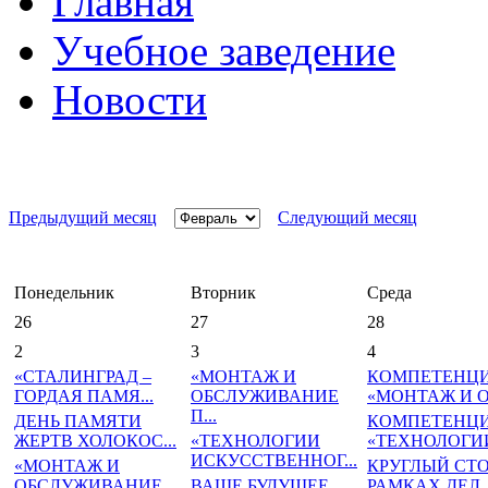
Главная
Учебное заведение
Новости
Предыдущий месяц
Следующий месяц
Понедельник
Вторник
Среда
26
27
28
2
3
4
«СТАЛИНГРАД –
«МОНТАЖ И
КОМПЕТЕНЦ
ГОРДАЯ ПАМЯ...
ОБСЛУЖИВАНИЕ
«МОНТАЖ И ОБ
П...
ДЕНЬ ПАМЯТИ
КОМПЕТЕНЦ
ЖЕРТВ ХОЛОКОС...
«ТЕХНОЛОГИИ
«ТЕХНОЛОГИИ 
ИСКУССТВЕННОГ...
«МОНТАЖ И
КРУГЛЫЙ СТО
ОБСЛУЖИВАНИЕ
ВАШЕ БУДУЩЕЕ
РАМКАХ ДЕЛ..