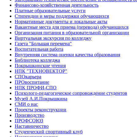
Финансово-хозяйственная деятельность
Платные образовательные услуги
Стипендии и меры поддержки обучающихся
Нормативные документы и локальные акты
Вакантные места для приема (перевода) обучающихся
Организация питания в образовательной организации
Виртуальная экскурсия по колледжу
Газета "Большая перемена"
Воспитательная работа
Внутренняя система оценки качества образования
Библиотека колледжа
Покрышкинские чтения
НПК "ТЕХНОВЕКТОР"
СПОкарьера
ПРОвоспитание
НПК ПРОФИ-СПО
Психолого-педагогическое сопровождение студентов
Музей А.И.Покрышкина
СМИ о нас
Проекты реконструкции
Производство
ПРОФСОЮЗ
Наставничество
Студенческий спортивный клуб