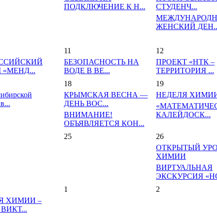
ПОДКЛЮЧЕНИЕ К Н...
СТУДЕНЧ...
МЕЖДУНАРОД
ЖЕНСКИЙ ДЕН..
11
12
ССИЙСКИЙ
БЕЗОПАСНОСТЬ НА
ПРОЕКТ «НТК –
«МЕНД...
ВОДЕ В ВЕ...
ТЕРРИТОРИЯ ...
18
19
сибирской
КРЫМСКАЯ ВЕСНА —
НЕДЕЛЯ ХИМИ
в...
ДЕНЬ ВОС...
«МАТЕМАТИЧЕ
ВНИМАНИЕ!
КАЛЕЙДОСК...
ОБЪЯВЛЯЕТСЯ КОН...
25
26
ОТКРЫТЫЙ УРО
ХИМИИ
ВИРТУАЛЬНАЯ
ЭКСКУРСИЯ «НО
1
2
Я ХИМИИ –
ВИКТ...