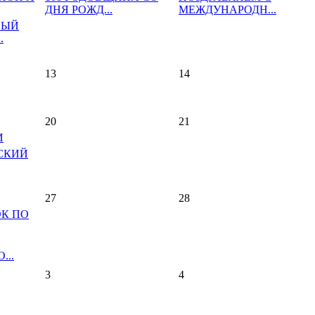
ДНЯ РОЖД...
МЕЖДУНАРОДН...
НЫЙ
.
13
14
20
21
И
СКИЙ
27
28
К ПО
...
3
4