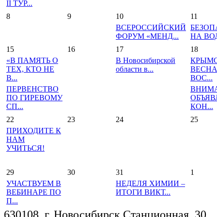
II ТУР...
8
9
10
11
ВСЕРОССИЙСКИЙ
БЕЗОП
ФОРУМ «МЕНД...
НА ВОД
15
16
17
18
«В ПАМЯТЬ О
В Новосибирской
КРЫМ
ТЕХ, КТО НЕ
области в...
ВЕСНА
В...
ВОС...
ПЕРВЕНСТВО
ВНИМ
ПО ГИРЕВОМУ
ОБЪЯВ
СП...
КОН...
22
23
24
25
ПРИХОДИТЕ К
НАМ
УЧИТЬСЯ!
29
30
31
1
УЧАСТВУЕМ В
НЕДЕЛЯ ХИМИИ –
ВЕБИНАРЕ ПО
ИТОГИ ВИКТ...
П...
630108, г. Новосибирск,Станционная, 30