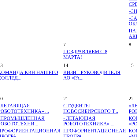
СРЕ
«З
«З
ОБ
ПА
АКЦ
6
7
8
ПОЗДРАВЛЯЕМ С 8
МАРТА!
13
14
15
КОМАНДА КВН НАШЕГО
ВИЗИТ РУКОВОДИТЕЛЯ
КОЛЛЕД...
АО «РА...
20
21
22
«ЛЕТАЮЩАЯ
СТУДЕНТЫ
«Л
РОБОТОТЕХНИКА» ...
НОВОСИБИРСКОГО Т...
РО
«ПРОМЫШЛЕННАЯ
«ЛЕТАЮЩАЯ
КО
РОБОТОТЕХНИ...
РОБОТОТЕХНИКА» ...
«Р
ПРОФОРИЕНТАЦИОННАЯ
ПРОФОРИЕНТАЦИОННАЯ
КО
ПРОГРА...
ПРОГРА...
«М