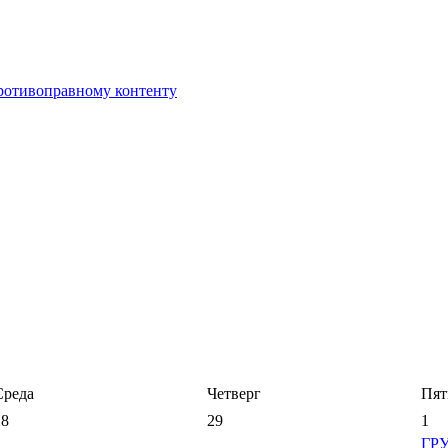
противоправному контенту
Среда
Четверг
Пят
28
29
1
ГР