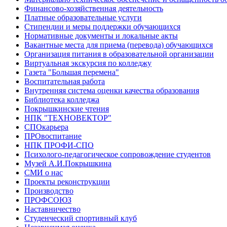
Финансово-хозяйственная деятельность
Платные образовательные услуги
Стипендии и меры поддержки обучающихся
Нормативные документы и локальные акты
Вакантные места для приема (перевода) обучающихся
Организация питания в образовательной организации
Виртуальная экскурсия по колледжу
Газета "Большая перемена"
Воспитательная работа
Внутренняя система оценки качества образования
Библиотека колледжа
Покрышкинские чтения
НПК "ТЕХНОВЕКТОР"
СПОкарьера
ПРОвоспитание
НПК ПРОФИ-СПО
Психолого-педагогическое сопровождение студентов
Музей А.И.Покрышкина
СМИ о нас
Проекты реконструкции
Производство
ПРОФСОЮЗ
Наставничество
Студенческий спортивный клуб