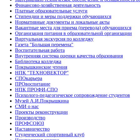
Финансово-хозяйственная деятельность
Платные образовательные услуги
Стипендии и меры поддержки обучающихся
Нормативные документы и локальные акты
Вакантные места для приема (перевода) обучающихся
Организация питания в образовательной организации
Виртуальная экскурсия по колледжу
Газета "Большая перемена"
Воспитательная работа
Внутренняя система оценки качества образования
Библиотека колледжа
Покрышкинские чтения
НПК "ТЕХНОВЕКТОР"
СПОкарьера
ПРОвоспитание
НПК ПРОФИ-СПО
Психолого-педагогическое сопровождение студентов
Музей А.И.Покрышкина
СМИ о нас
Проекты реконструкции
Производство
ПРОФСОЮЗ
Наставничество
Студенческий спортивный клуб