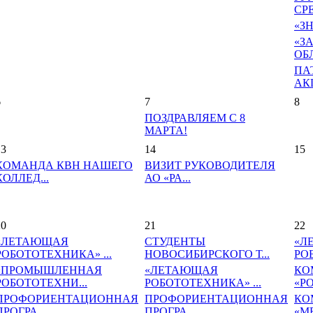
СРЕ
«З
«З
ОБ
ПА
АКЦ
6
7
8
ПОЗДРАВЛЯЕМ С 8
МАРТА!
13
14
15
КОМАНДА КВН НАШЕГО
ВИЗИТ РУКОВОДИТЕЛЯ
КОЛЛЕД...
АО «РА...
20
21
22
«ЛЕТАЮЩАЯ
СТУДЕНТЫ
«Л
РОБОТОТЕХНИКА» ...
НОВОСИБИРСКОГО Т...
РО
«ПРОМЫШЛЕННАЯ
«ЛЕТАЮЩАЯ
КО
РОБОТОТЕХНИ...
РОБОТОТЕХНИКА» ...
«Р
ПРОФОРИЕНТАЦИОННАЯ
ПРОФОРИЕНТАЦИОННАЯ
КО
ПРОГРА...
ПРОГРА...
«М