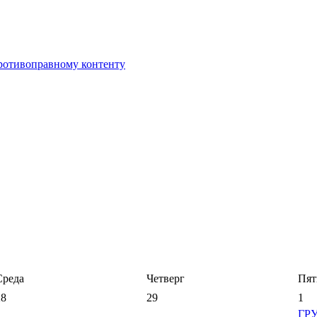
противоправному контенту
Среда
Четверг
Пят
28
29
1
ГР