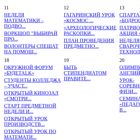
11
12
13
НЕДЕЛЯ
ГАГАРИНСКИЙ УРОК
СПАРТ
МАТЕМАТИКИ –
«КОСМОС ...
«БОДРОСТ
ПОДВО...
«АРХЕОЛОГИЧЕСКИЕ
ПАТРИО
ВОРКШОП "ВЫБИРАЙ
РАСКОПКИ...
АКЦИЯ «
ПРО...
ПЛАН ПРОВЕДЕНИЯ
НЕДЕЛЯ
ВОЛОНТЕРЫ СПЕШАТ
ПРЕДМЕТНО...
СВАРО
НА ПОМОЩ...
ТЕХНОЛО
18
19
20
ОКРУЖНОЙ ФОРУМ
БЫТЬ
ОЛИМП
«БУДЕТАLK»
СТИПЕНДИАТОМ
АНГЛИЙ
ПРАВИТЕ...
СТУДЕНТЫ КОЛЛЕДЖА
УРОК-
– УЧАСТ...
СОРЕВН
ФИЗИ...
ОТКРЫТЫЙ КИНОЗАЛ
«СМОТРИ...
СЕМИН
«ПЕДАГ
СТАРТ ПРЕДМЕТНОЙ
В...
НЕДЕЛИ И...
ОТКРЫТЫЙ УРОК
ПРОИЗВОДСТВ...
ОТКРЫТЫЙ УРОК ПО
МАТЕМАТИ...