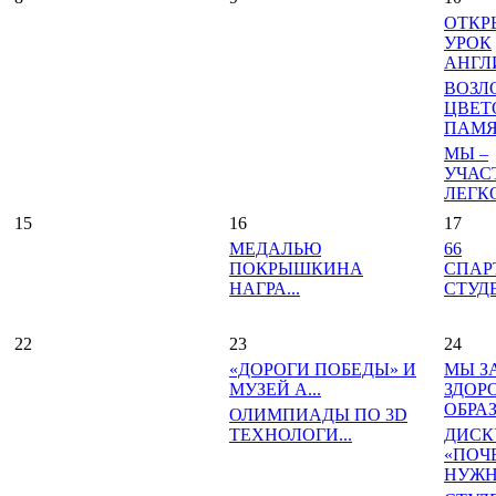
ОТКР
УРОК
АНГЛ
ВОЗЛ
ЦВЕТ
ПАМЯТ
МЫ –
УЧАС
ЛЕГКО
15
16
17
МЕДАЛЬЮ
66
ПОКРЫШКИНА
СПАР
НАГРА...
СТУДЕ
22
23
24
«ДОРОГИ ПОБЕДЫ» И
МЫ З
МУЗЕЙ А...
ЗДОР
ОБРАЗ
ОЛИМПИАДЫ ПО 3D
ТЕХНОЛОГИ...
ДИСК
«ПОЧ
НУЖНА