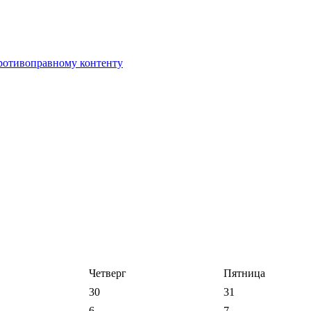
противоправному контенту
Четверг
Пятница
30
31
6
7