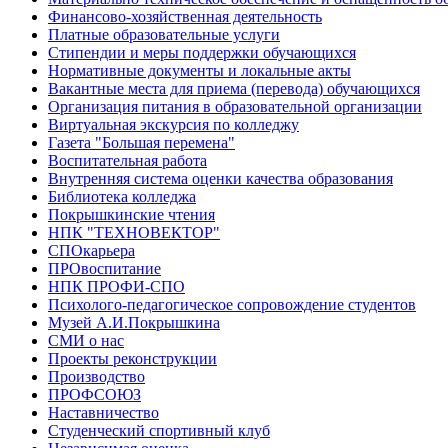
Финансово-хозяйственная деятельность
Платные образовательные услуги
Стипендии и меры поддержки обучающихся
Нормативные документы и локальные акты
Вакантные места для приема (перевода) обучающихся
Организация питания в образовательной организации
Виртуальная экскурсия по колледжу
Газета "Большая перемена"
Воспитательная работа
Внутренняя система оценки качества образования
Библиотека колледжа
Покрышкинские чтения
НПК "ТЕХНОВЕКТОР"
СПОкарьера
ПРОвоспитание
НПК ПРОФИ-СПО
Психолого-педагогическое сопровождение студентов
Музей А.И.Покрышкина
СМИ о нас
Проекты реконструкции
Производство
ПРОФСОЮЗ
Наставничество
Студенческий спортивный клуб