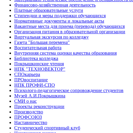
Финансово-хозяйственная деятельность
Платные образовательные услуги
Стипендии и меры поддержки обучающихся
Нормативные документы и локальные акты
Вакантные места для приема (перевода) обучающихся
Организация питания в образовательной организации
Виртуальная экскурсия по колледжу
Газета "Большая перемена"
Воспитательная работа
Внутренняя система оценки качества образования
Библиотека колледжа
Покрышкинские чтения
НПК "ТЕХНОВЕКТОР"
СПОкарьера
ПРОвоспитание
НПК ПРОФИ-СПО
Психолого-педагогическое сопровождение студентов
Музей А.И.Покрышкина
СМИ о нас
Проекты реконструкции
Производство
ПРОФСОЮЗ
Наставничество
Студенческий спортивный клуб