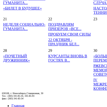
ГУМАНИТА...
СЛУЧАЙ
«БИЛЕТ В БУДУЩЕЕ»
НАСТО
ТЕННИС
21
22
23
НЕДЕЛЯ СОЦИАЛЬНО-
ПОЗДРАВЛЯМ
ГУМАНИТА...
ПРИЗЕРОВ «ВСЕ...
ПРОБУЕМ СВОИ СИЛЫ
22 ОКТЯБРЯ -
ПРАЗДНИК БЕЛ...
28
29
30
«ПОЧЕТНЫЙ
КУРСАНТЫ ВНОВЬ В
«БОЛЬ
ДРУЖИННИК»
ГОСТЯХ В...
ПЕРЕМЕ
РЖЕВС
МЕМО
СОВЕТС
IV
МЕЖРЕ
КОНФЕР
630108, г. Новосибирск,Станционная, 30
Тел.: (383) 341-85-34, 341-85-93
факс: (383) 341-85-34
Главная