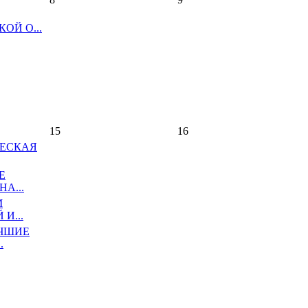
ОЙ О...
15
16
ЕСКАЯ
Е
А...
М
И...
ЧШИЕ
.