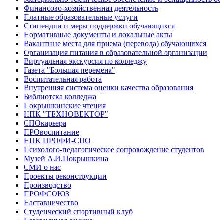
Финансово-хозяйственная деятельность
Платные образовательные услуги
Стипендии и меры поддержки обучающихся
Нормативные документы и локальные акты
Вакантные места для приема (перевода) обучающихся
Организация питания в образовательной организации
Виртуальная экскурсия по колледжу
Газета "Большая перемена"
Воспитательная работа
Внутренняя система оценки качества образования
Библиотека колледжа
Покрышкинские чтения
НПК "ТЕХНОВЕКТОР"
СПОкарьера
ПРОвоспитание
НПК ПРОФИ-СПО
Психолого-педагогическое сопровождение студентов
Музей А.И.Покрышкина
СМИ о нас
Проекты реконструкции
Производство
ПРОФСОЮЗ
Наставничество
Студенческий спортивный клуб