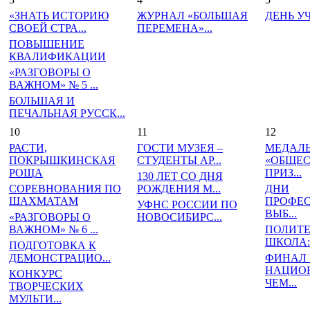
«ЗНАТЬ ИСТОРИЮ
ЖУРНАЛ «БОЛЬШАЯ
ДЕНЬ У
СВОЕЙ СТРА...
ПЕРЕМЕНА»...
ПОВЫШЕНИЕ
КВАЛИФИКАЦИИ
«РАЗГОВОРЫ О
ВАЖНОМ» № 5 ...
БОЛЬШАЯ И
ПЕЧАЛЬНАЯ РУССК...
10
11
12
РАСТИ,
ГОСТИ МУЗЕЯ –
МЕДАЛ
ПОКРЫШКИНСКАЯ
СТУДЕНТЫ АР...
«ОБЩЕ
РОЩА
ПРИЗ...
130 ЛЕТ СО ДНЯ
СОРЕВНОВАНИЯ ПО
РОЖДЕНИЯ М...
ДНИ
ШАХМАТАМ
ПРОФЕ
УФНС РОССИИ ПО
ВЫБ...
«РАЗГОВОРЫ О
НОВОСИБИРС...
ВАЖНОМ» № 6 ...
ПОЛИТ
ШКОЛА: 
ПОДГОТОВКА К
ДЕМОНСТРАЦИО...
ФИНАЛ
НАЦИО
КОНКУРС
ЧЕМ...
ТВОРЧЕСКИХ
МУЛЬТИ...