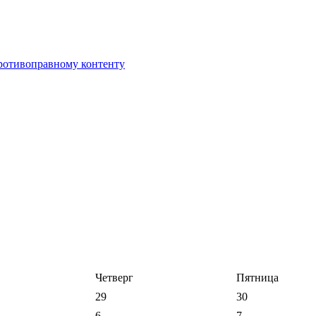
противоправному контенту
Четверг
Пятница
29
30
6
7