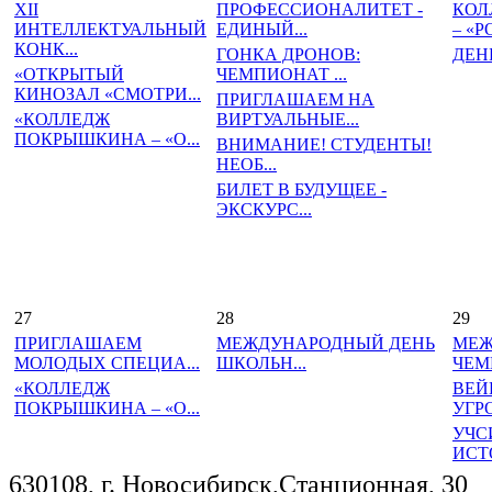
XII
ПРОФЕССИОНАЛИТЕТ -
КОЛ
ИНТЕЛЛЕКТУАЛЬНЫЙ
ЕДИНЫЙ...
– «РО
КОНК...
ГОНКА ДРОНОВ:
ДЕН
«ОТКРЫТЫЙ
ЧЕМПИОНАТ ...
КИНОЗАЛ «СМОТРИ...
ПРИГЛАШАЕМ НА
«КОЛЛЕДЖ
ВИРТУАЛЬНЫЕ...
ПОКРЫШКИНА – «О...
ВНИМАНИЕ! СТУДЕНТЫ!
НЕОБ...
БИЛЕТ В БУДУЩЕЕ -
ЭКСКУРС...
27
28
29
ПРИГЛАШАЕМ
МЕЖДУНАРОДНЫЙ ДЕНЬ
МЕЖ
МОЛОДЫХ СПЕЦИА...
ШКОЛЬН...
ЧЕМ
«КОЛЛЕДЖ
ВЕЙ
ПОКРЫШКИНА – «О...
УГРО
УЧСИ
ИСТ
630108, г. Новосибирск,Станционная, 30