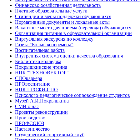
Финансово-хозяйственная деятельность
Платные образовательные услуги
Стипендии и меры поддержки обучающихся
Нормативные документы и локальные акты
Вакантные места для приема (перевода) обучающихся
Организация питания в образовательной организации
Виртуальная экскурсия по колледжу
Газета "Большая перемена"
Воспитательная работа
Внутренняя система оценки качества образования
Библиотека колледжа
Покрышкинские чтения
НПК "ТЕХНОВЕКТОР"
СПОкарьера
ПРОвоспитание
НПК ПРОФИ-СПО
Психолого-педагогическое сопровождение студентов
Музей А.И.Покрышкина
СМИ о нас
Проекты реконструкции
Производство
ПРОФСОЮЗ
Наставничество
Студенческий спортивный клуб