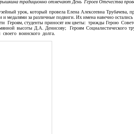
Покрышкина традиционно отмечают День Героев Отечества пров
музейный урок, который провела Елена Алексеевна Трубачева, 
и и медалями за различные подвиги. Их имена навечно остались
яти Героям, студенты приносят им цветы: трижды Герою Совет
зымянной высоты Д.А. Денисову; Героям Социалистического т
 своего воинского долга.