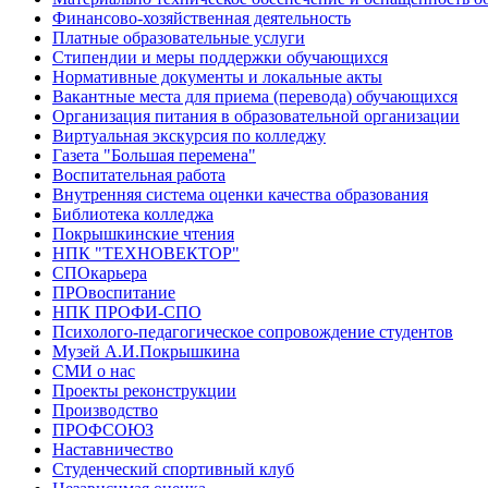
Финансово-хозяйственная деятельность
Платные образовательные услуги
Стипендии и меры поддержки обучающихся
Нормативные документы и локальные акты
Вакантные места для приема (перевода) обучающихся
Организация питания в образовательной организации
Виртуальная экскурсия по колледжу
Газета "Большая перемена"
Воспитательная работа
Внутренняя система оценки качества образования
Библиотека колледжа
Покрышкинские чтения
НПК "ТЕХНОВЕКТОР"
СПОкарьера
ПРОвоспитание
НПК ПРОФИ-СПО
Психолого-педагогическое сопровождение студентов
Музей А.И.Покрышкина
СМИ о нас
Проекты реконструкции
Производство
ПРОФСОЮЗ
Наставничество
Студенческий спортивный клуб