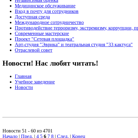
Независимая оценка
Медицинское обслуживание
Вход в почту для сотрудников
Доступная среда
Международное сотрудничество
Противодействие терроризму, экстремизму, коррупции, 
Современные мастерские
Проект "Сетевая площадка"
Арт-студия "Эврика" и театральная студия "33 кактуса"
Отраслевой совет
Новости! Нас любят читать!
Главная
Учебное заведение
Новости
Новости 51 - 60 из 4701
Начало
|
Пред.
|
4
5
6
7
8
|
След.
|
Конец