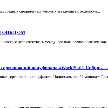
еди средних специальных учебных заведений по волейболу...
Н ОПЫТОМ
анковского дела состоялась международная научно-практическая
нований полуфинала «WorldSkills Сибирь – 
очные соревнования полуфинала Национального Чемпионата Росси
о мероприятие по приведению дружинников студенческих отрядо