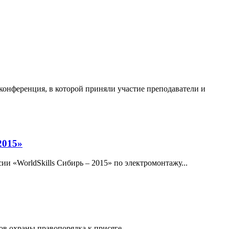
 конференция, в которой приняли участие преподаватели и
2015»
и «WorldSkills Сибирь – 2015» по электромонтажу...
в охраны правопорядка к присяге...