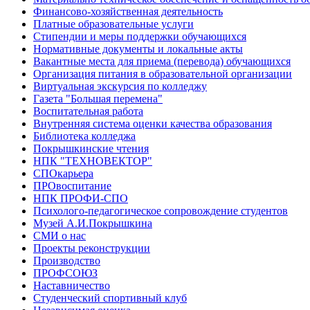
Финансово-хозяйственная деятельность
Платные образовательные услуги
Стипендии и меры поддержки обучающихся
Нормативные документы и локальные акты
Вакантные места для приема (перевода) обучающихся
Организация питания в образовательной организации
Виртуальная экскурсия по колледжу
Газета "Большая перемена"
Воспитательная работа
Внутренняя система оценки качества образования
Библиотека колледжа
Покрышкинские чтения
НПК "ТЕХНОВЕКТОР"
СПОкарьера
ПРОвоспитание
НПК ПРОФИ-СПО
Психолого-педагогическое сопровождение студентов
Музей А.И.Покрышкина
СМИ о нас
Проекты реконструкции
Производство
ПРОФСОЮЗ
Наставничество
Студенческий спортивный клуб