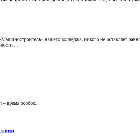
е «Машиностроитель» нашего колледжа, никого не оставляет ра
вости ...
 – время особое...
ствии