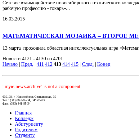
Сетевое взаимодействие новосибирского технического колледж
рабочую профессию «токарь»...
16.03.2015
МАТЕМАТИЧЕСКАЯ МОЗАИКА – ВТОРОЕ МЕ
13 марта проходила областная интеллектуальная игра «Математ
Новости 4121 - 4130 из 4701
Начало
|
Пред.
|
411
412
413
414
415
|
След.
|
Конец
'imyie:news.archive' is not a component
630108, г. Новосибирск,Станционная, 30
Тел.: (383) 341-85-34, 341-85-93
факс: (383) 341-85-34
Главная
Колледж
Абитуриенту
Родителям
Студенту