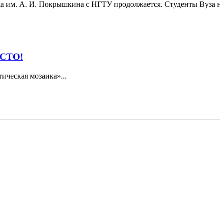
а им. А. И. Покрышкина с НГТУ продолжается. Студенты Вуза н
СТО!
ическая мозаика»...