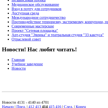
Независимая оценка
Медицинское обслуживание
Вход в почту для сотрудников
Доступная среда
Международное сотрудничество
Противодействие терроризму, экстремизму, коррупции, 
Современные мастерские
Проект "Сетевая площадка"
Арт-студия "Эврика" и театральная студия "33 кактуса"
Отраслевой совет
Новости! Нас любят читать!
Главная
Учебное заведение
Новости
Новости 4131 - 4140 из 4701
Начало
|
Пред.
|
412
413
414
415
416
|
След.
|
Конец