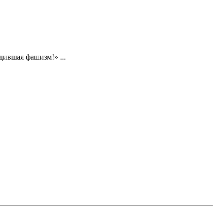
дившая фашизм!» ...