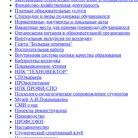
Финансово-хозяйственная деятельность
Платные образовательные услуги
Стипендии и меры поддержки обучающихся
Нормативные документы и локальные акты
Вакантные места для приема (перевода) обучающихся
Организация питания в образовательной организации
Виртуальная экскурсия по колледжу
Газета "Большая перемена"
Воспитательная работа
Внутренняя система оценки качества образования
Библиотека колледжа
Покрышкинские чтения
НПК "ТЕХНОВЕКТОР"
СПОкарьера
ПРОвоспитание
НПК ПРОФИ-СПО
Психолого-педагогическое сопровождение студентов
Музей А.И.Покрышкина
СМИ о нас
Проекты реконструкции
Производство
ПРОФСОЮЗ
Наставничество
Студенческий спортивный клуб